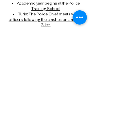
Academic year begins at the Police
Training School
Turin: The Police Chief meets with
officers following the clashes on January
31st.
The Italian State Police and Fiera Milano
join forces for cybersecurity.
Milan, attempted murder of a Chinese
citizen: State Police executes another
precautionary detention order in prison.
Tel: 0266133626
Tel:
0291159371
Cell: 3499388606
presidente@anpsmilano.it
segreteria@anpsmilano.it
Via Umberto Cagni, 21 – 20162 Milan