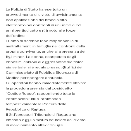
La Polizia di Stato ha eseguito un 
provvedimento di divieto di avvicinamento 
con applicazione del braccialetto 
elettronico nei confronti di un uomo di 51 
anni pregiudicato e già noto alle forze 
dell’ordine.
L’uomo si sarebbe reso responsabile di 
maltrattamenti in famiglia nei confronti della 
propria convivente, anche alla presenza dei 
figli minori. La donna, esasperata dagli 
ennesimi episodi di aggressione sia fisica 
sia verbale, si è recata presso gli uffici del 
Commissariato di Pubblica Sicurezza di 
Modica per sporgere denuncia.
Gli operatori hanno immediatamente attivato 
la procedura prevista dal cosiddetto 
“Codice Rosso”, raccogliendo tutte le 
informazioni utili e informando 
tempestivamente la Procura della 
Repubblica di Ragusa.
Il G.I.P. presso il Tribunale di Ragusa ha 
emesso oggi la misura cautelare del divieto 
di avvicinamento all’ex coniuge.