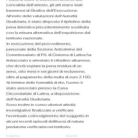
convalida dell'arresto, gli atti erano stati 
trasmessi al Giudice dell'Esecuzione. 
All'esito delle valutazioni dell'Autorità 
Giudiziaria, è stato disposto il ripristino della 
pena detentiva precedentemente sostituita 
con la misura alternativa dell'espulsione dal 
territorio nazionale.
In esecuzione del provvedimento, 
personale della Sezione Anticrimine del 
Commissariato di P.S. di Cisterna di Latina ha 
rintracciato e arrestato il cittadino albanese, 
che dovrà espiare la pena residua di un 
anno, otto mesi e sei giorni di reclusione, 
oltre al pagamento della multa di euro 2.100. 
Al termine delle formalità di rito, l'uomo è 
stato associato presso la Casa 
Circondariale di Latina, a disposizione 
dell'Autorità Giudiziaria.
Sono inoltre in corso ulteriori attività 
investigative finalizzate a verificare 
l'eventuale coinvolgimento del soggetto in 
alcuni recenti episodi delittuosi di natura 
predatoria verificatisi nel territorio.
Indietro
Avanti