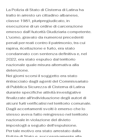
La Polizia di Stato di Cisterna di Latina ha 
tratto in arresto un cittadino albanese, 
classe 1981, pluripregiudicato, in 
esecuzione di un ordine di carcerazione 
emesso dall'Autorità Giudiziaria competente.
L'uomo, gravato da numerosi precedenti 
penali per reati contro il patrimonio, tra cui 
rapina, ricettazione e furto, era stato 
condannato con sentenza definitiva e, nel 
2022, era stato espulso dal territorio 
nazionale quale misura alternativa alla 
detenzione.
Nei giorni scorsi il soggetto era stato 
rintracciato dagli agenti del Commissariato 
di Pubblica Sicurezza di Cisterna di Latina 
durante specifiche attività investigative 
finalizzate all'individuazione degli autori di 
alcuni furti verificatisi nel territorio comunale. 
Dagli accertamenti svolti è emerso che lo 
stesso aveva fatto reingresso nel territorio 
nazionale in violazione del divieto 
impostogli a seguito dell'espulsione.
Per tale motivo era stato arrestato dalla 
Polizia di Stato e, successivamente alla 