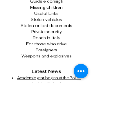
Guide e consigli
Missing children
Useful Links
Stolen vehicles
Stolen or lost documents
Private security
Roads in Italy
For those who drive
Foreigners
Weapons and explosives
Latest News
Academic year begins at the Police
Training School
Turin: The Police Chief meets with
officers following the clashes on January
31st.
The Italian State Police and Fiera Milano
join forces for cybersecurity.
Milan, attempted murder of a Chinese
citizen: State Police executes another
precautionary detention order in prison.