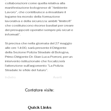
collaborazioni come quella relativa alla 
manifestazione bolognese di “Ambiente 
Lavoro”, che contribuisce a rinsaldare il 
legame tra mondo della formazione 
lavorativa e della sicurezza: ambiti “limitrofi” 
che costituiscono risorse basilari per creare 
dei presupposti operativi sempre più sicuri e 
informati”.
Si precisa che nella giornata del 27 maggio 
alle ore 14:00, sarà presente il Dirigente 
della Sezione Polizia Stradale di Bologna, 
Primo Dirigente Dr. Gian Luca Porroni, per un 
intervento istituzionale che focalizzerà 
l’attenzione sull’argomento “La Polizia 
Stradale: le sfide del futuro”.
Indietro
Avanti
Contatore visite:
Quick Links