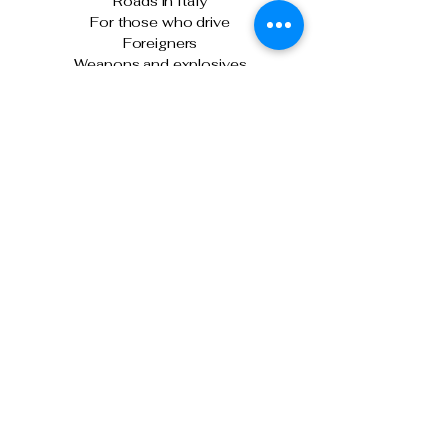
Roads in Italy
For those who drive
Foreigners
Weapons and explosives
Latest News
Academic year begins at the Police
Training School
Turin: The Police Chief meets with
officers following the clashes on January
31st.
The Italian State Police and Fiera Milano
join forces for cybersecurity.
Milan, attempted murder of a Chinese
citizen: State Police executes another
precautionary detention order in prison.
Tel: 0266133626
Tel:
0291159371
Cell: 3499388606
presidente@anpsmilano.it
segreteria@anpsmilano.it