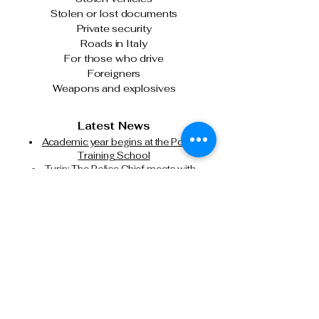
Stolen or lost documents
Private security
Roads in Italy
For those who drive
Foreigners
Weapons and explosives
Latest News
Academic year begins at the Police
Training School
Turin: The Police Chief meets with
officers following the clashes on January
31st.
The Italian State Police and Fiera Milano
join forces for cybersecurity.
Milan, attempted murder of a Chinese
citizen: State Police executes another
precautionary detention order in prison.
Tel: 0266133626
Tel:
0291159371