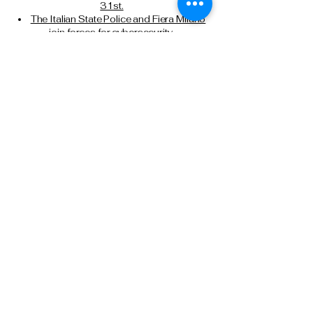
31st.
The Italian State Police and Fiera Milano
join forces for cybersecurity.
Milan, attempted murder of a Chinese
citizen: State Police executes another
precautionary detention order in prison.
Tel: 0266133626
Tel:
0291159371
Cell: 3499388606
presidente@anpsmilano.it
segreteria@anpsmilano.it
Via Umberto Cagni, 21 – 20162 Milan
Privacy Policy
Terms and conditions
Downloads and agreements
Refund Policy