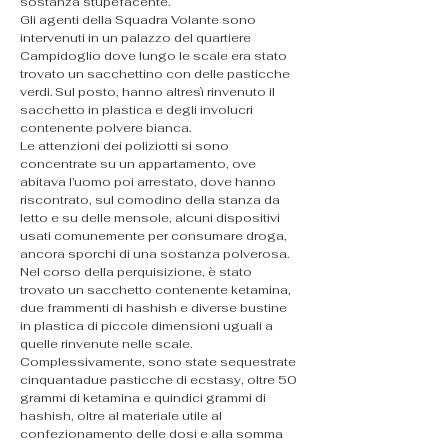
sostanza stupefacente.
Gli agenti della Squadra Volante sono 
intervenuti in un palazzo del quartiere 
Campidoglio dove lungo le scale era stato 
trovato un sacchettino con delle pasticche 
verdi. Sul posto, hanno altresì rinvenuto il 
sacchetto in plastica e degli involucri 
contenente polvere bianca.
Le attenzioni dei poliziotti si sono 
concentrate su un appartamento, ove 
abitava l’uomo poi arrestato, dove hanno 
riscontrato, sul comodino della stanza da 
letto e su delle mensole, alcuni dispositivi 
usati comunemente per consumare droga, 
ancora sporchi di una sostanza polverosa.
Nel corso della perquisizione, è stato 
trovato un sacchetto contenente ketamina, 
due frammenti di hashish e diverse bustine 
in plastica di piccole dimensioni uguali a 
quelle rinvenute nelle scale.
Complessivamente, sono state sequestrate 
cinquantadue pasticche di ecstasy, oltre 50 
grammi di ketamina e quindici grammi di 
hashish, oltre al materiale utile al 
confezionamento delle dosi e alla somma 