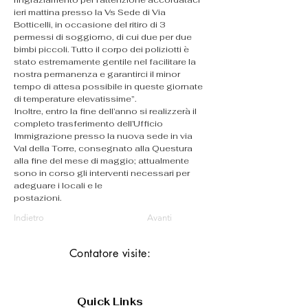
ringraziamento per l’attenzione accordataci 
ieri mattina presso la Vs Sede di Via 
Botticelli, in occasione del ritiro di 3 
permessi di soggiorno, di cui due per due 
bimbi piccoli. Tutto il corpo dei poliziotti è 
stato estremamente gentile nel facilitare la 
nostra permanenza e garantirci il minor 
tempo di attesa possibile in queste giornate 
di temperature elevatissime”.
Inoltre, entro la fine dell’anno si realizzerà il 
completo trasferimento dell’Ufficio 
Immigrazione presso la nuova sede in via 
Val della Torre, consegnato alla Questura 
alla fine del mese di maggio; attualmente 
sono in corso gli interventi necessari per 
adeguare i locali e le 
postazioni.                                                       
Indietro
Avanti
Contatore visite:
Quick Links