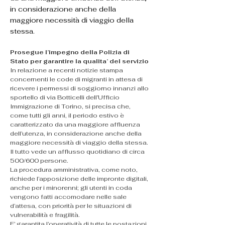
in considerazione anche della
maggiore necessità di viaggio della
stessa.
Prosegue l’impegno della Polizia di 
Stato per garantire la qualita’ del servizio
In relazione a recenti notizie stampa 
concernenti le code di migranti in attesa di 
ricevere i permessi di soggiorno innanzi allo 
sportello di via Botticelli dell’Ufficio 
Immigrazione di Torino, si precisa che, 
come tutti gli anni, il periodo estivo è 
caratterizzato da una maggiore affluenza 
dell’utenza, in considerazione anche della 
maggiore necessità di viaggio della stessa. 
Il tutto vede un afflusso quotidiano di circa 
500/600 persone.
La procedura amministrativa, come noto, 
richiede l’apposizione delle impronte digitali, 
anche per i minorenni; gli utenti in coda 
vengono fatti accomodare nelle sale 
d’attesa, con priorità per le situazioni di 
vulnerabilità e fragilità.
E’ garantita l’operatività di tutte le postazioni 