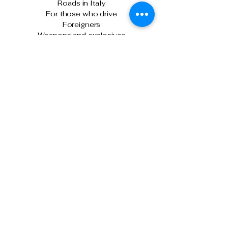
Roads in Italy
For those who drive
Foreigners
Weapons and explosives
Latest News
Academic year begins at the Police
Training School
Turin: The Police Chief meets with
officers following the clashes on January
31st.
The Italian State Police and Fiera Milano
join forces for cybersecurity.
Milan, attempted murder of a Chinese
citizen: State Police executes another
precautionary detention order in prison.
Tel: 0266133626
Tel:
0291159371
Cell: 3499388606
presidente@anpsmilano.it
segreteria@anpsmilano.it