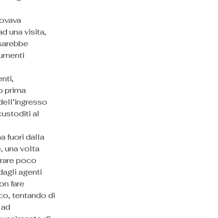
rovava 
d una visita, 
sarebbe 
umenti 
nti, 
o prima 
dell’ingresso 
ustoditi al 
 fuori dalla 
 una volta 
trare poco 
dagli agenti 
on fare 
co, tentando di 
 ad 