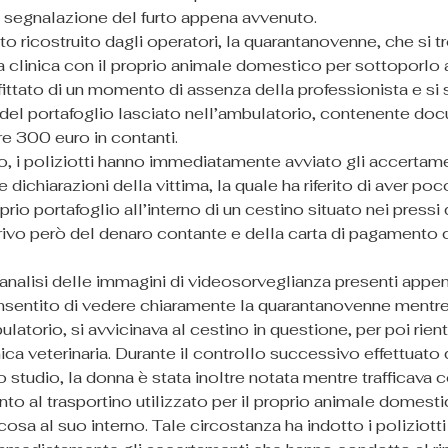
a segnalazione del furto appena avvenuto.
 ricostruito dagli operatori, la quarantanovenne, che si t
la clinica con il proprio animale domestico per sottoporlo a
ittato di un momento di assenza della professionista e si 
el portafoglio lasciato nell’ambulatorio, contenente doc
re 300 euro in contanti.
o, i poliziotti hanno immediatamente avviato gli accertame
 dichiarazioni della vittima, la quale ha riferito di aver poc
oprio portafoglio all’interno di un cestino situato nei pressi 
rivo però del denaro contante e della carta di pagamento c
nalisi delle immagini di videosorveglianza presenti appena
onsentito di vedere chiaramente la quarantanovenne mentre,
ulatorio, si avvicinava al cestino in questione, per poi rien
ica veterinaria. Durante il controllo successivo effettuato 
lo studio, la donna è stata inoltre notata mentre trafficava c
o al trasportino utilizzato per il proprio animale domesti
osa al suo interno. Tale circostanza ha indotto i poliziotti