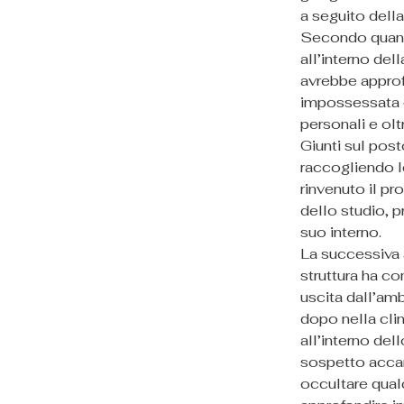
a seguito dell
Secondo quanto
all’interno del
avrebbe approf
impossessata d
personali e olt
Giunti sul post
raccogliendo le
rinvenuto il pr
dello studio, p
suo interno.
La successiva a
struttura ha c
uscita dall’amb
dopo nella clin
all’interno del
sospetto accant
occultare qualc