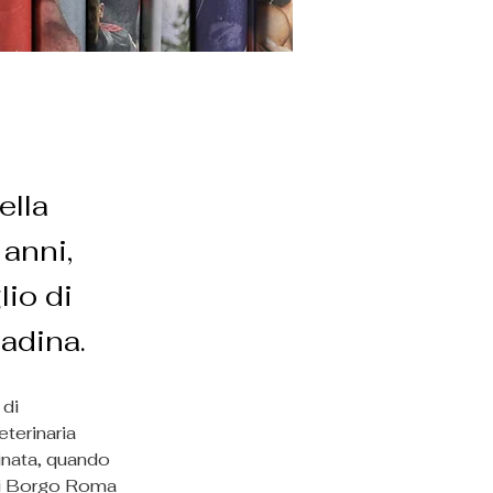
ella
 anni,
lio di
tadina.
di 
terinaria 
tinata, quando 
 di Borgo Roma 