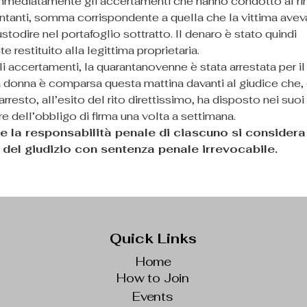
mmediatamente gli accertamenti che hanno condotto al ri
ntanti, somma corrispondente a quella che la vittima avev
ustodire nel portafoglio sottratto. Il denaro è stato quindi 
restituito alla legittima proprietaria.
i accertamenti, la quarantanovenne è stata arrestata per il 
onna è comparsa questa mattina davanti al giudice che, 
arresto, all’esito del rito direttissimo, ha disposto nei suoi 
e dell’obbligo di firma una volta a settimana.
e la responsabilità penale di ciascuno si considera
o del giudizio con sentenza penale irrevocabile.
Quick Links
Home
How to Join
Events