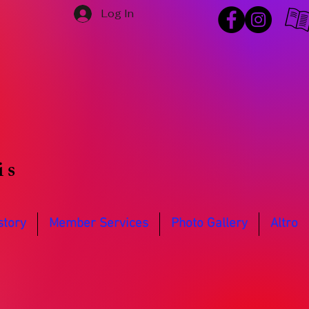
Log In
is
story
Member Services
Photo Gallery
Altro