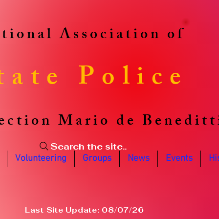
tional Association of
tate Police
ection Mario de Beneditt
Search the site..
Volunteering
Groups
News
Events
Hi
Last Site Update: 08/07/26