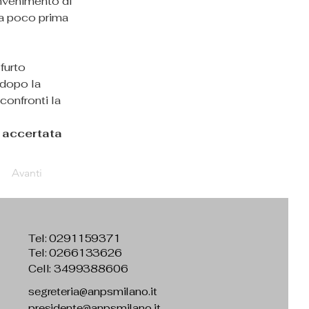
nvenimento di 
a poco prima 
furto 
dopo la 
confronti la 
 accertata 
Avanti
Tel:
0291159371
Tel: 0266133626
Cell: 3499388606
segreteria@anpsmilano.it
presidente@anpsmilano.it