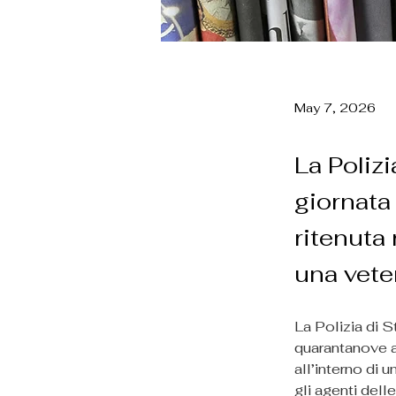
May 7, 2026
La Polizi
giornata
ritenuta 
una veter
La Polizia di S
quarantanove an
all’interno di 
gli agenti dell