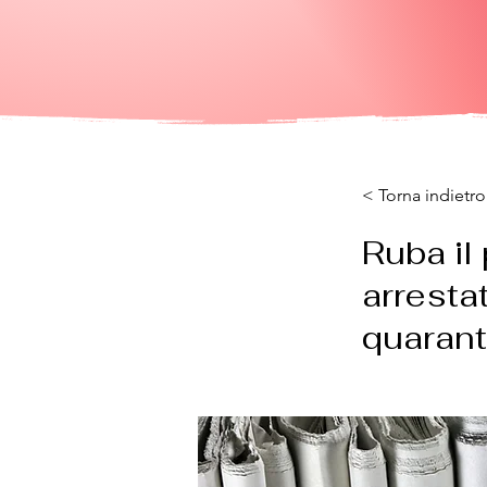
< Torna indietro
Ruba il 
arresta
quarant