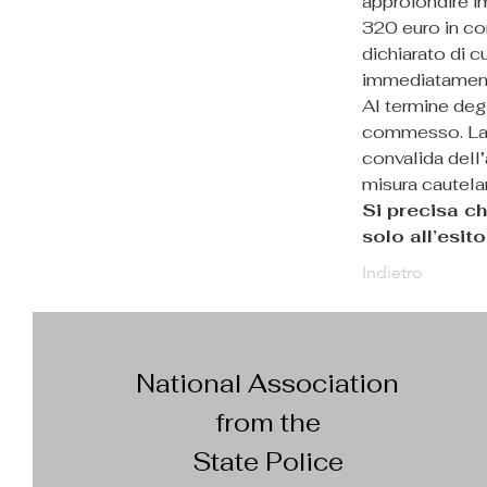
approfondire i
320 euro in co
dichiarato di c
immediatamente 
Al termine degl
commesso. La d
convalida dell’
misura cautelar
Si precisa ch
solo all’esit
Indietro
National Association
from the
State Police