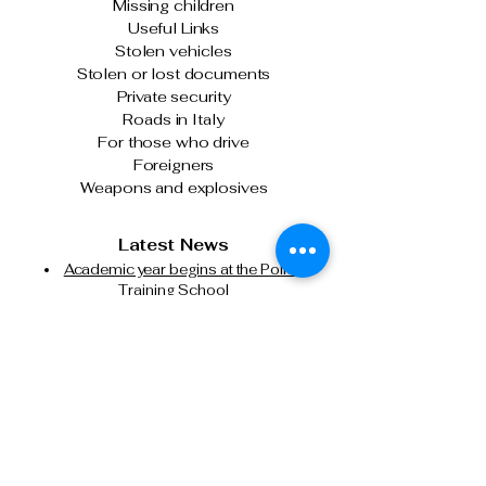
Missing children
Useful Links
Stolen vehicles
Stolen or lost documents
Private security
Roads in Italy
For those who drive
Foreigners
Weapons and explosives
Latest News
Academic year begins at the Police
Training School
Turin: The Police Chief meets with
officers following the clashes on January
31st.
The Italian State Police and Fiera Milano
join forces for cybersecurity.
Milan, attempted murder of a Chinese
citizen: State Police executes another
precautionary detention order in prison.