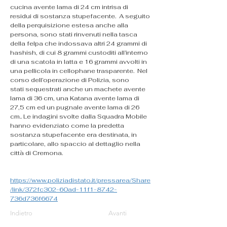
cucina avente lama di 24 cm intrisa di 
residui di sostanza stupefacente.  A seguito 
della perquisizione estesa anche alla 
persona, sono stati rinvenuti nella tasca 
della felpa che indossava altri 24 grammi di 
hashish, di cui 8 grammi custoditi all’interno 
di una scatola in latta e 16 grammi avvolti in 
una pellicola in cellophane trasparente.  Nel 
corso dell’operazione di Polizia, sono 
stati sequestrati anche un machete avente 
lama di 36 cm, una Katana avente lama di 
27,5 cm ed un pugnale avente lama di 26 
cm.. Le indagini svolte dalla Squadra Mobile 
hanno evidenziato come la predetta 
sostanza stupefacente era destinata, in 
particolare, allo spaccio al dettaglio nella 
città di Cremona.
https://www.poliziadistato.it/pressarea/Share
/link/372fc302-60ad-11f1-8742-
736d736f6674
Indietro
Avanti