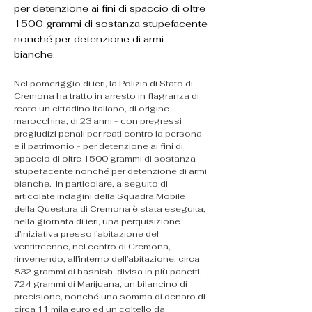
per detenzione ai fini di spaccio di oltre
1500 grammi di sostanza stupefacente
nonché per detenzione di armi
bianche.
Nel pomeriggio di ieri, la Polizia di Stato di 
Cremona ha tratto in arresto in flagranza di 
reato un cittadino italiano, di origine 
marocchina, di 23 anni - con pregressi 
pregiudizi penali per reati contro la persona 
e il patrimonio - per detenzione ai fini di 
spaccio di oltre 1500 grammi di sostanza 
stupefacente nonché per detenzione di armi 
bianche.  In particolare, a seguito di 
articolate indagini della Squadra Mobile 
della Questura di Cremona è stata eseguita, 
nella giornata di ieri, una perquisizione 
d’iniziativa presso l’abitazione del 
ventitreenne, nel centro di Cremona, 
rinvenendo, all’interno dell’abitazione, circa 
832 grammi di hashish, divisa in più panetti, 
724 grammi di Marijuana, un bilancino di 
precisione, nonché una somma di denaro di 
circa 11 mila euro ed un coltello da 