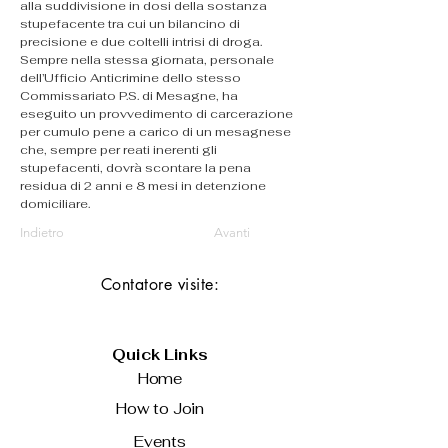
alla suddivisione in dosi della sostanza 
stupefacente tra cui un bilancino di 
precisione e due coltelli intrisi di droga.
Sempre nella stessa giornata, personale 
dell’Ufficio Anticrimine dello stesso 
Commissariato P.S. di Mesagne, ha 
eseguito un provvedimento di carcerazione 
per cumulo pene a carico di un mesagnese 
che, sempre per reati inerenti gli 
stupefacenti, dovrà scontare la pena 
residua di 2 anni e 8 mesi in detenzione 
domiciliare.
Indietro
Avanti
Contatore visite:
Quick Links
Home
How to Join
Events