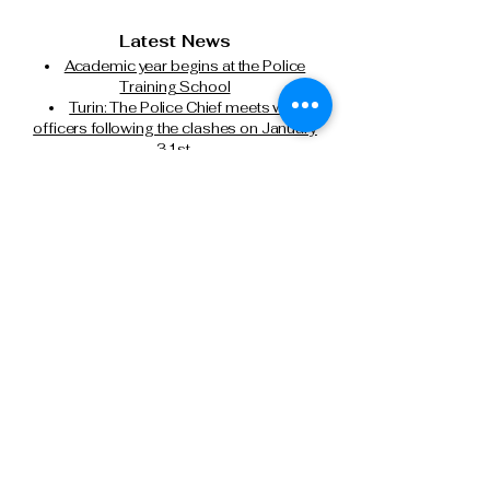
Latest News
Academic year begins at the Police
Training School
Turin: The Police Chief meets with
officers following the clashes on January
31st.
The Italian State Police and Fiera Milano
join forces for cybersecurity.
Milan, attempted murder of a Chinese
citizen: State Police executes another
precautionary detention order in prison.
Tel: 0266133626
Tel:
0291159371
Cell: 3499388606
presidente@anpsmilano.it
segreteria@anpsmilano.it