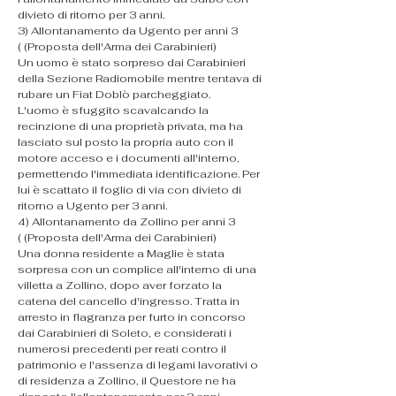
divieto di ritorno per 3 anni.
​3) Allontanamento da Ugento per anni 3 
( (Proposta dell'Arma dei Carabinieri)
Un uomo è stato sorpreso dai Carabinieri 
della Sezione Radiomobile mentre tentava di 
rubare un Fiat Doblò parcheggiato. 
L'uomo è sfuggito scavalcando la 
recinzione di una proprietà privata, ma ha 
lasciato sul posto la propria auto con il 
motore acceso e i documenti all'interno, 
permettendo l'immediata identificazione. Per 
lui è scattato il foglio di via con divieto di 
ritorno a Ugento per 3 anni.
​4) Allontanamento da Zollino per anni 3 
( (Proposta dell'Arma dei Carabinieri)
Una donna residente a Maglie è stata 
sorpresa con un complice all'interno di una 
villetta a Zollino, dopo aver forzato la 
catena del cancello d'ingresso. Tratta in 
arresto in flagranza per furto in concorso 
dai Carabinieri di Soleto, e considerati i 
numerosi precedenti per reati contro il 
patrimonio e l'assenza di legami lavorativi o 
di residenza a Zollino, il Questore ne ha 