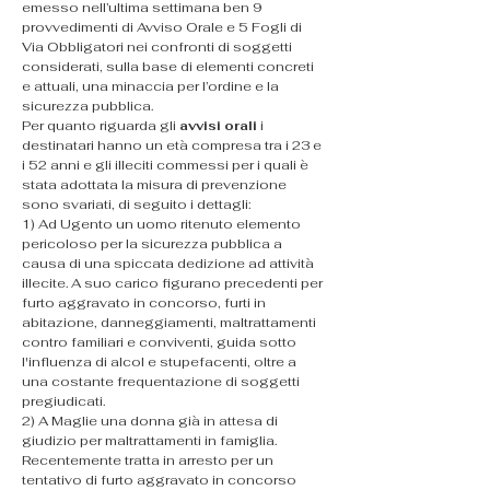
emesso nell’ultima settimana ben 9 
provvedimenti di Avviso Orale e 5 Fogli di 
Via Obbligatori nei confronti di soggetti 
considerati, sulla base di elementi concreti 
e attuali, una minaccia per l’ordine e la 
sicurezza pubblica.
​Per quanto riguarda gli 
avvisi orali
 i 
destinatari hanno un età compresa tra i 23 e 
i 52 anni e gli illeciti commessi per i quali è 
stata adottata la misura di prevenzione 
sono svariati, di seguito i dettagli:
​1) Ad Ugento un uomo ritenuto elemento 
pericoloso per la sicurezza pubblica a 
causa di una spiccata dedizione ad attività 
illecite. A suo carico figurano precedenti per 
furto aggravato in concorso, furti in 
abitazione, danneggiamenti, maltrattamenti 
contro familiari e conviventi, guida sotto 
l'influenza di alcol e stupefacenti, oltre a 
una costante frequentazione di soggetti 
pregiudicati.
​2) A Maglie una donna già in attesa di 
giudizio per maltrattamenti in famiglia. 
Recentemente tratta in arresto per un 
tentativo di furto aggravato in concorso 