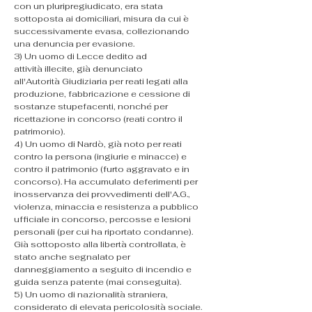
con un pluripregiudicato, era stata 
sottoposta ai domiciliari, misura da cui è 
successivamente evasa, collezionando 
una denuncia per evasione.
​3) Un uomo di Lecce dedito ad 
attività illecite, già denunciato 
all'Autorità Giudiziaria per reati legati alla 
produzione, fabbricazione e cessione di 
sostanze stupefacenti, nonché per 
ricettazione in concorso (reati contro il 
patrimonio).
​4) Un uomo di Nardò, già noto per reati 
contro la persona (ingiurie e minacce) e 
contro il patrimonio (furto aggravato e in 
concorso). Ha accumulato deferimenti per 
inosservanza dei provvedimenti dell'A.G., 
violenza, minaccia e resistenza a pubblico 
ufficiale in concorso, percosse e lesioni 
personali (per cui ha riportato condanne). 
Già sottoposto alla libertà controllata, è 
stato anche segnalato per 
danneggiamento a seguito di incendio e 
guida senza patente (mai conseguita).
​5) Un uomo di nazionalità straniera, 
considerato di elevata pericolosità sociale. 