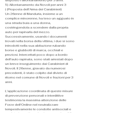
disposto l'allontanamento per 3 anni.
​5) Allontanamento da Novoli per anni 3 
( (Proposta dell'Arma dei Carabinieri)
Un 26enne di Manduria, insieme a un 
complice minorenne, ha teso un agguato in 
una strada buia a una donna, 
costringendola a scendere dalla propria 
auto per rapinarla del mezzo. 
Successivamente, usando i documenti 
trovati nella borsa della vittima, i due si sono 
introdotti nella sua abitazione rubando 
borse e giubbotti di marca, occhiali e 
preziosi. Intercettati poco dopo a bordo 
dell'auto rapinata, sono stati arrestati dopo 
un breve inseguimento dai Carabinieri di 
Novoli. Il 26enne, gravato da numerosi 
precedenti, è stato colpito dal divieto di 
ritorno nel comune di Novoli e frazioni per 3 
anni.
​L'applicazione coordinata di queste misure 
di prevenzione personali e interdittive 
testimonia la massima attenzione delle 
Forze dell'Ordine nel neutralizzare 
tempestivamente le condotte antisociali e 