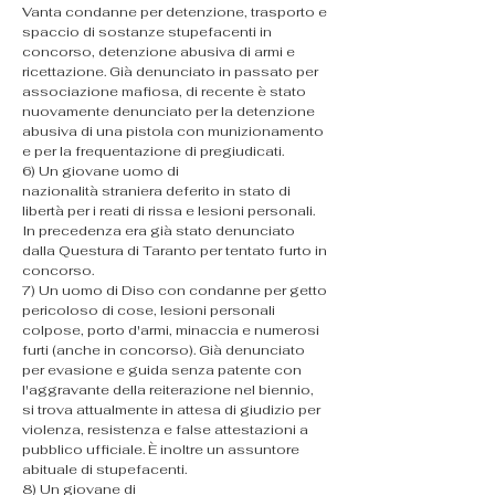
Vanta condanne per detenzione, trasporto e 
spaccio di sostanze stupefacenti in 
concorso, detenzione abusiva di armi e 
ricettazione. Già denunciato in passato per 
associazione mafiosa, di recente è stato 
nuovamente denunciato per la detenzione 
abusiva di una pistola con munizionamento 
e per la frequentazione di pregiudicati.
​6) Un giovane uomo di 
nazionalità straniera deferito in stato di 
libertà per i reati di rissa e lesioni personali. 
In precedenza era già stato denunciato 
dalla Questura di Taranto per tentato furto in 
concorso.
​7) Un uomo di Diso con condanne per getto 
pericoloso di cose, lesioni personali 
colpose, porto d'armi, minaccia e numerosi 
furti (anche in concorso). Già denunciato 
per evasione e guida senza patente con 
l'aggravante della reiterazione nel biennio, 
si trova attualmente in attesa di giudizio per 
violenza, resistenza e false attestazioni a 
pubblico ufficiale. È inoltre un assuntore 
abituale di stupefacenti.
​8) Un giovane di 