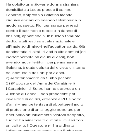
Ha colpito una giovane donna straniera, 
domiciliata a Lecce presso il campo 
Panareo, sorpresa a Galatina mentre 
circuiva anziani chiedendo l'elemosina in 
modo sospetto. Pluricensurata per reati 
contro il patrimonio (specie in danno di 
anziani), appartiene a un nucleo familiare 
dedito a tali reati su scala nazionale e 
all'impiego di minori nell’accattonaggio. Già 
destinataria di simili divieti in altri comuni (ed 
inottemperante ad alcuni di essi), non 
avendo motivi legittimi per permanere a 
Galatina, è stata colpita dal divieto di ritorno 
nel comune e frazioni per 2 anni.
​2) Allontanamento da Surbo per anni 
3 ( (Proposta dell'Arma dei Carabinieri)
I Carabinieri di Surbo hanno sorpreso un 
49enne di Lecce – con precedenti per 
invasione di edifici, violenza a P.U. e porto 
d'armi – mentre tentava di abbattere il muro 
di protezione di un alloggio popolare per 
occuparlo abusivamente. Vistosi scoperto, 
l'uomo ha minacciato di morte i militari con 
un coltello. Il Questore gli ha ordinato 
l'allontanamento immediato da Surbo con 