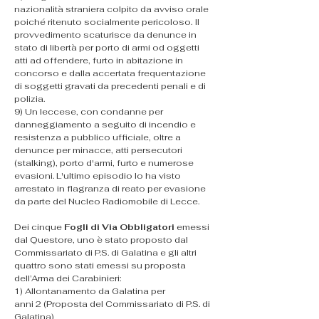
nazionalità straniera colpito da avviso orale 
poiché ritenuto socialmente pericoloso. Il 
provvedimento scaturisce da denunce in 
stato di libertà per porto di armi od oggetti 
atti ad offendere, furto in abitazione in 
concorso e dalla accertata frequentazione 
di soggetti gravati da precedenti penali e di 
polizia.
​9) Un leccese, con condanne per 
danneggiamento a seguito di incendio e 
resistenza a pubblico ufficiale, oltre a 
denunce per minacce, atti persecutori 
(stalking), porto d'armi, furto e numerose 
evasioni. L'ultimo episodio lo ha visto 
arrestato in flagranza di reato per evasione 
da parte del Nucleo Radiomobile di Lecce.
​Dei cinque 
Fogli di Via Obbligatori
 emessi 
dal Questore, uno è stato proposto dal 
Commissariato di P.S. di Galatina e gli altri 
quattro sono stati emessi su proposta 
dell’Arma dei Carabinieri:
​1) Allontanamento da Galatina per 
anni 2 (Proposta del Commissariato di P.S. di 
Galatina)