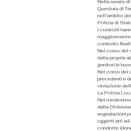
Nella serata di
Questura di Ter
nell’ambito de
Polizia di Stat
I controlli han
maggiormente f
controllo final
Nel corso del s
dalla propria a
genitori in buo
Nel corso dei c
precedenti e da
violazione del
La Polizia Loc
Nel medesimo co
dalla Divisione
segnalazioni pe
oggetti atti ad
condotte idone