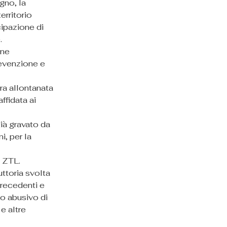
gno, la 
erritorio 
ipazione di 
.
one 
revenzione e 
ra allontanata 
ffidata ai 
ià gravato da 
, per la 
a ZTL.
ttoria svolta 
precedenti e 
to abusivo di 
e altre 