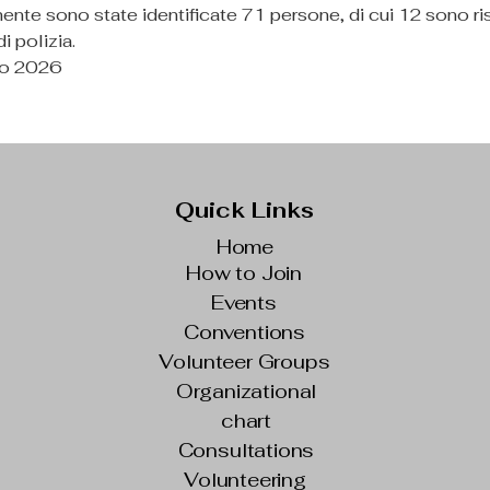
te sono state identificate 71 persone, di cui 12 sono risu
i polizia.
no 2026
Quick Links
Home
How to Join
Events
Conventions
Volunteer Groups
Organizational
chart
Consultations
Volunteering