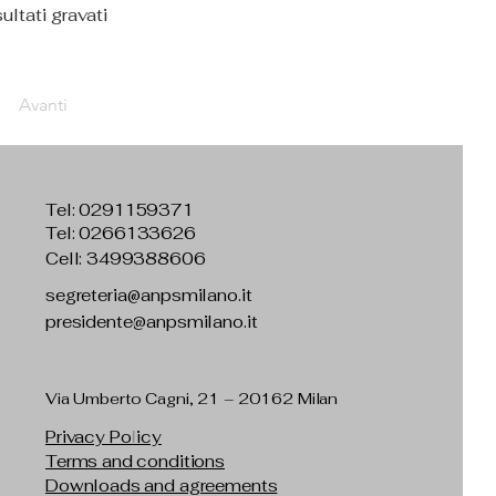
ltati gravati 
Avanti
Tel:
0291159371
Tel: 0266133626
Cell: 3499388606
segreteria@anpsmilano.it
presidente@anpsmilano.it
Via Umberto Cagni, 21 – 20162 Milan
Privacy Policy
Terms and conditions
Downloads and agreements