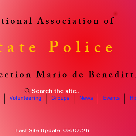
tional Association of
tate Police
ection Mario de Beneditt
Search the site..
Volunteering
Groups
News
Events
Hi
Last Site Update: 08/07/26