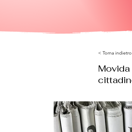
< Torna indietro
Movida s
cittadi