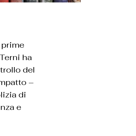
e prime
Terni ha
rollo del
Impatto –
izia di
anza e