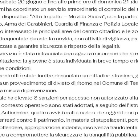
 sabato 20 giugno e fino alle prime ore di domenica 21 giu
ni ha coordinato un servizio straordinario di controllo del t
l dispositivo “Alto Impatto – Movida Sicura”, con la partec
o, Arma dei Carabinieri, Guardia di Finanza e Polizia Locale
no interessato le principali aree del centro cittadino e le z
requentate durante la movida, con attività di vigilanza, p
izzate a garantire sicurezza e rispetto della legalità.
ervizio è stata rintracciata una ragazza minorenne che si e
bitazione; la giovane è stata individuata in breve tempo e ria
ne condizioni.
ontrolli è stato inoltre denunciato un cittadino straniero, g
 un provvedimento di divieto di ritorno nel Comune di Terni
la misura di prevenzione.
ale ha elevato 8 sanzioni per accesso non autorizzato all
ntesto operativo sono stati adottati, a seguito dell’istru
 Anticrimine, quattro avvisi orali a carico  di soggetti con 
r reati contro il patrimonio, in materia di stupefacenti, por
 offendere, appropriazione indebita, insolvenza fraudolenta 
e a compromettere la sicurezza e la tranquillità pubblica.