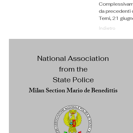
Complessivamen
da precedenti d
Terni, 21 giug
Indietro
National Association
from the
State Police
Milan Section Mario de Benedittis