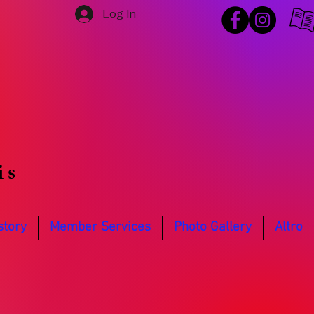
Log In
is
story
Member Services
Photo Gallery
Altro