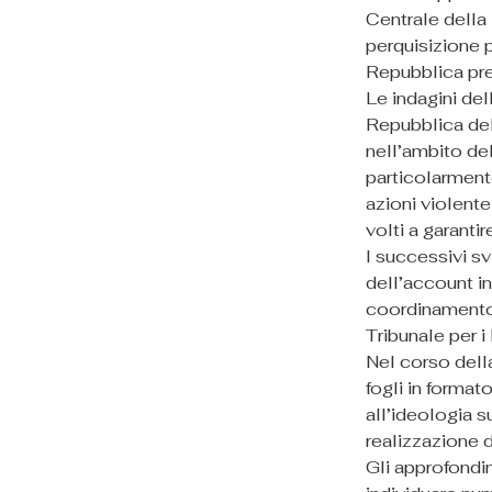
Centrale della 
perquisizione 
Repubblica pre
Le indagini de
Repubblica del
nell’ambito de
particolarment
azioni violente
volti a garanti
I successivi sv
dell’account i
coordinamento 
Tribunale per i
Nel corso della
fogli in format
all’ideologia s
realizzazione d
Gli approfondim