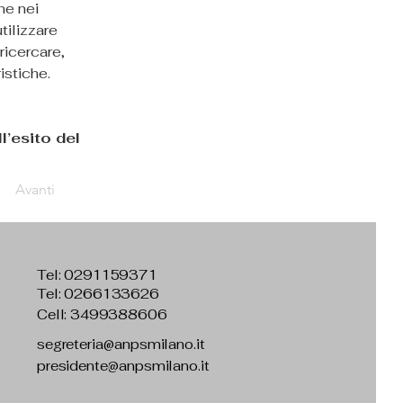
he nei 
tilizzare 
ricercare, 
istiche.
 
’esito del 
Avanti
Tel:
0291159371
Tel: 0266133626
Cell: 3499388606
segreteria@anpsmilano.it
presidente@anpsmilano.it