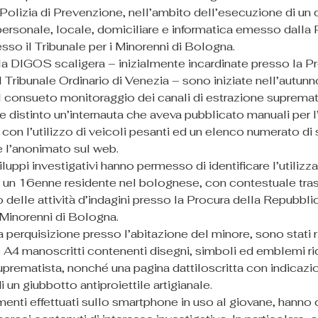
Polizia di Prevenzione, nell’ambito dell’esecuzione di un 
personale, locale, domiciliare e informatica emesso dalla 
sso il Tribunale per i Minorenni di Bologna.
lla DIGOS scaligera – inizialmente incardinate presso la Pr
 Tribunale Ordinario di Venezia – sono iniziate nell’autun
l consueto monitoraggio dei canali di estrazione supremati
e distinto un’internauta che aveva pubblicato manuali per l
 con l’utilizzo di veicoli pesanti ed un elenco numerato di
re l’anonimato sul web.  
iluppi investigativi hanno permesso di identificare l’utilizza
n un 16enne residente nel bolognese, con contestuale tras
delle attività d’indagini presso la Procura della Repubblic
 Minorenni di Bologna.
 perquisizione presso l’abitazione del minore, sono stati r
o A4 manoscritti contenenti disegni, simboli ed emblemi ri
uprematista, nonché una pagina dattiloscritta con indicazion
i un giubbotto antiproiettile artigianale.
enti effettuati sullo smartphone in uso al giovane, hanno 