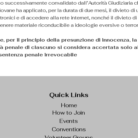
to successivamente convalidato dall’Autorità Giudiziaria c
ovane ha applicato, per la durata di due mesi, il divieto di u
tronici e di accedere alla rete internet, nonché il divieto di 
enere materiale riconducibile a ideologie eversive o terror
e, per il principio della presunzione di innocenza, la
à penale di ciascuno si considera accertata solo all
 sentenza penale irrevocabile
Quick Links
Home
How to Join
Events
Conventions
Volunteer Groups