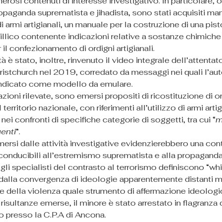
erosi contenuti di interesse investigativo. In particolare, o
opaganda suprematista e jihadista, sono stati acquisiti manu
i armi artigianali, un manuale per la costruzione di una pist
rillico contenente indicazioni relative a sostanze chimich
il confezionamento di ordigni artigianali.
tà è stato, inoltre, rinvenuto il video integrale dell’attentato
istchurch nel 2019, corredato da messaggi nei quali l’aut
indicato come modello da emulare.
zioni rilevate, sono emersi propositi di ricostituzione di o
territorio nazionale, con riferimenti all’utilizzo di armi artig
 nei confronti di specifiche categorie di soggetti, tra cui “
m
uenti
”.
mersi dalle attività investigative evidenzierebbero una co
iconducibili all’estremismo suprematista e alla propaganda 
i specialisti del contrasto al terrorismo definiscono “whit
 dalla convergenza di ideologie apparentemente distanti
ne della violenza quale strumento di affermazione ideologi
 risultanze emerse, il minore è stato arrestato in flagranza 
o presso la C.P.A di Ancona.