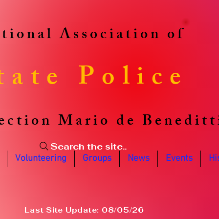
tional Association of
tate Police
ection Mario de Beneditt
Search the site..
Volunteering
Groups
News
Events
Hi
Last Site Update: 08/05/26