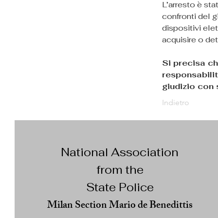
L’arresto è sta
confronti del gi
dispositivi elet
acquisire o det
Si precisa ch
responsabilit
giudizio con
Indietro
National Association
from the
State Police
Milan Section Mario de Benedittis