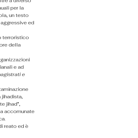
ltre a diverso 
ali per la 
ola, un testo 
e aggressive ed 
 terroristico 
ore della 
rganizzazioni 
ianali e ad 
agistrati e 
ntaminazione 
jihadista, 
e jihad”, 
 ma accomunate 
ca.
di reato ed è 