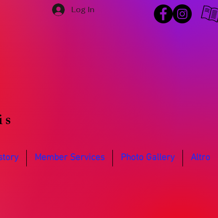
Log In
is
story
Member Services
Photo Gallery
Altro