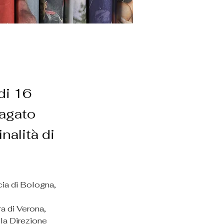
di 16
dagato
nalità di
cia di Bologna, 
ra di Verona, 
la Direzione 