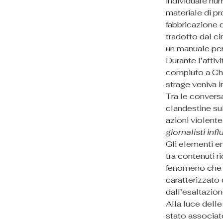
individuare num
materiale di pr
fabbricazione d
tradotto dal ci
un manuale per 
Durante l’attivi
compiuto a Chr
strage veniva 
Tra le conversa
clandestine sul 
azioni violente
giornalisti infl
Gli elementi e
tra contenuti r
fenomeno che gl
caratterizzato
dall’esaltazio
Alla luce delle
stato associat