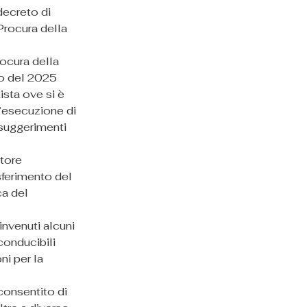
decreto di 
Procura della 
ocura della 
no del 2025 
sta ove si è 
’esecuzione di 
 suggerimenti 
tore 
ferimento del 
a del 
invenuti alcuni 
conducibili 
i per la 
consentito di 