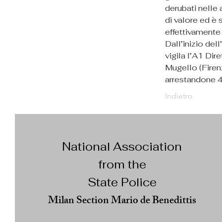
derubati nelle 
di valore ed è 
effettivamente 
Dall’inizio del
vigila l’A1 Di
Mugello (Firenz
arrestandone 4
Indietro
National Association
from the
State Police
Milan Section Mario de Benedittis