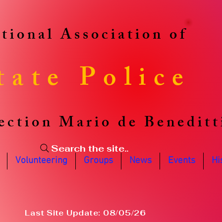
tional Association of
tate Police
ection Mario de Beneditt
Search the site..
Volunteering
Groups
News
Events
Hi
Last Site Update: 08/05/26