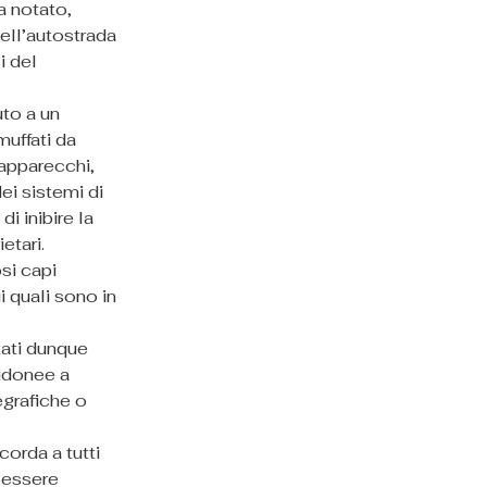
a notato, 
dell’autostrada 
i del 
to a un 
muffati da 
 apparecchi, 
i sistemi di 
i inibire la 
etari.
si capi 
 quali sono in 
tati dunque 
idonee a 
grafiche o 
corda a tutti 
i essere 