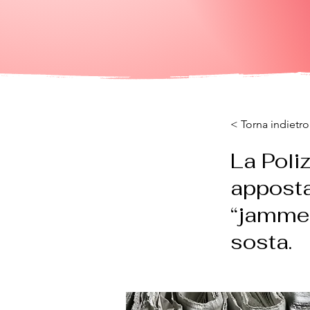
< Torna indietro
La Poliz
apposta
“jammer”
sosta.