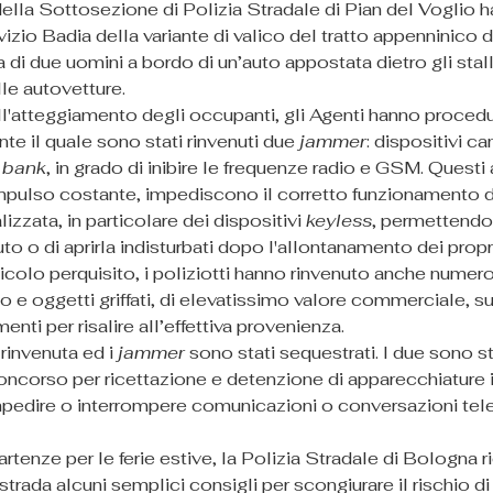
ella Sottosezione di Polizia Stradale di Pian del Voglio h
rvizio Badia della variante di valico del tratto appenninico 
 di due uomini a bordo di un’auto appostata dietro gli stall
le autovetture.
all'atteggiamento degli occupanti, gli Agenti hanno procedu
nte il quale sono stati rinvenuti due 
jammer
: dispositivi ca
 bank
, in grado di inibire le frequenze radio e GSM. Questi
impulso costante, impediscono il corretto funzionamento de
izzata, in particolare dei dispositivi 
keyless
, permettendo d
uto o di aprirla indisturbati dopo l'allontanamento dei propri
colo perquisito, i poliziotti hanno rinvenuto anche numero
 e oggetti griffati, di elevatissimo valore commerciale, sui
nti per risalire all’effettiva provenienza.
rinvenuta ed i 
jammer
 sono stati sequestrati. I due sono s
concorso per ricettazione e detenzione di apparecchiature 
impedire o interrompere comunicazioni o conversazioni tele
artenze per le ferie estive, la Polizia Stradale di Bologna ri
a strada alcuni semplici consigli per scongiurare il rischio d