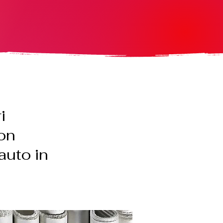
i
con
auto in