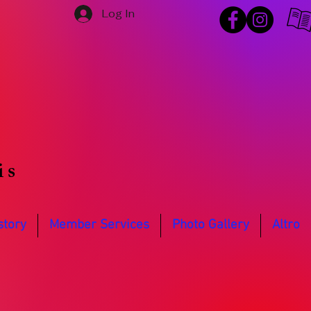
Log In
is
story
Member Services
Photo Gallery
Altro