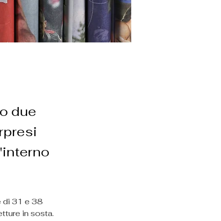
to due
rpresi
'interno
 di 31 e 38 
tture in sosta.