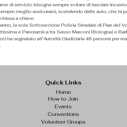
aree di servizio: bisogna sempre evitare di lasciare incustod
sempre meglio assicurarsi, scendendo dalle auto, che la por
chiusa a chiave.
l’anno, la sola Sottosezione Polizia Stradale di Pian del Vo
rettissima e Panoramica tra Sasso Marconi (Bologna) e Barb
e) ha segnalato all’Autorità Giudiziaria 48 persone per reat
.
Quick Links
Home
How to Join
Events
Conventions
Volunteer Groups