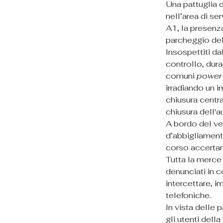
Una pattuglia d
nell’area di se
A1, la presenza
parcheggio del
Insospettiti d
controllo, dura
comuni 
power
irradiando un 
chiusura central
chiusura dell'a
A bordo del vei
d’abbigliamento
corso accertame
Tutta la merce 
denunciati in 
intercettare, 
telefoniche.
In vista delle p
gli utenti dell