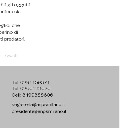
iti gli oggetti 
tiera sia 
glio, che 
erino di 
i predatori, 
Avanti
Tel:
0291159371
Tel: 0266133626
Cell: 3499388606
segreteria@anpsmilano.it
presidente@anpsmilano.it