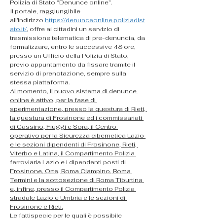
Polizia di Stato “Denunce online”.
Il portale, raggiungibile 
all’indirizzo 
https://denunceonline.poliziadist
ato.it/
, offre ai cittadini un servizio di 
trasmissione telematica di pre-denuncia, da 
formalizzare, entro le successive 48 ore, 
presso un Ufficio della Polizia di Stato, 
previo appuntamento da fissare tramite il 
servizio di prenotazione, sempre sulla 
stessa piattaforma.
Al momento, il nuovo sistema di denunce 
online è attivo, per la fase di 
sperimentazione, presso la questura di Rieti, 
la questura di Frosinone ed i commissariati 
di Cassino, Fiuggi e Sora, il Centro 
operativo per la Sicurezza cibernetica Lazio 
e le sezioni dipendenti di Frosinone, Rieti, 
Viterbo e Latina, il Compartimento Polizia 
ferroviaria Lazio e i dipendenti posti di 
Frosinone, Orte, Roma Ciampino, Roma 
Termini e la sottosezione di Roma Tiburtina 
e, infine, presso il Compartimento Polizia 
stradale Lazio e Umbria e le sezioni di 
Frosinone e Rieti.
Le fattispecie per le quali è possibile 