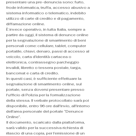
presentare una pre-denuncia sono: furto, 
frode informatica, truffa, accesso abusivo a 
sistema informatico o telematico, indebito 
utilizzo di carte di credito e di pagamento, 
diffamazione online.
È invece operativo, in tutta Italia, sempre a 
partire da oggi, il sistema di denunce online 
per la segnalazione di smarrimento di beni 
personali come: cellulare, tablet, computer 
portatile, chiavi, denaro, passi di accesso al 
veicolo, carta d’identità cartacea o 
elettronica, contrassegno parcheggio 
invalidi, libretto o tessera postale, targa, 
bancomat e carta di credito.
In questi casi, è sufficiente effettuare la 
segnalazione di smarrimento online, sul 
portale, senza doversi presentare presso 
l'ufficio di Polizia per la formalizzazione 
della stessa. Il verbale protocollato sarà poi 
disponibile, entro 96 ore dall'invio, all'interno 
dell’area personale del portale “Denunce 
Online”.
Il documento, scaricato dalla piattaforma, 
sarà valido per la successiva richiesta di 
rilascio di una copia, per l’emissione di un 