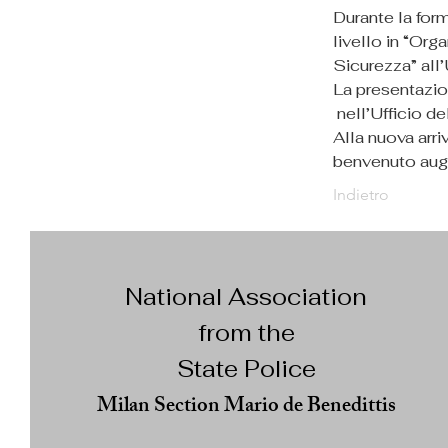
Durante la form
livello in “Or
Sicurezza” all
La presentazio
 nell’Ufficio 
Alla nuova arri
benvenuto augu
Indietro
National Association
from the
State Police
Milan Section Mario de Benedittis