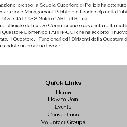
azione  presso la Scuola Superiore di Polizia ha ottenuto 
ganizzazione Management Pubblico e Leadership nella Pubb
’Università LUISS Guido CARLI di Roma.
ne ufficiale del nuovo Commissario è avvenuta nella mattina
del Questore Domenico FARINACCI che ha accolto il nuovo 
vata, il Questore, i Funzionari ed i Dirigenti della Questura d
randole un proficuo lavoro.
Quick Links
Home
How to Join
Events
Conventions
Volunteer Groups