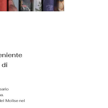
eniente
 di
ario 
a.
del Molise nel 