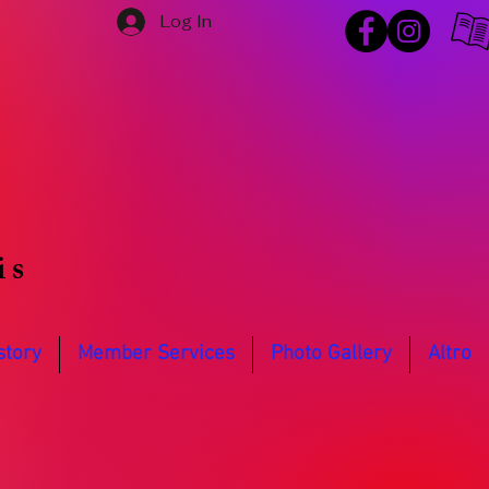
Log In
is
story
Member Services
Photo Gallery
Altro