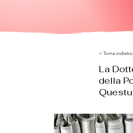
< Torna indietro
La Dot
della Po
Questu