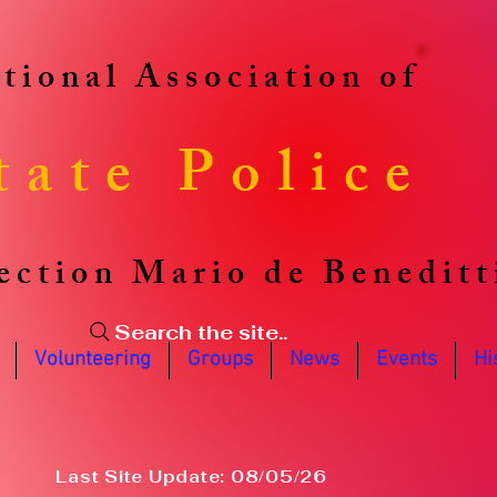
tional Association of
tate Police
ection Mario de Beneditt
Search the site..
Volunteering
Groups
News
Events
Hi
Last Site Update: 08/05/26