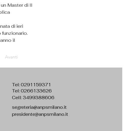
un Master di II 
lica 
ta di ieri 
funzionario.
anno il 
Avanti
Tel:
0291159371
Tel: 0266133626
Cell: 3499388606
segreteria@anpsmilano.it
presidente@anpsmilano.it