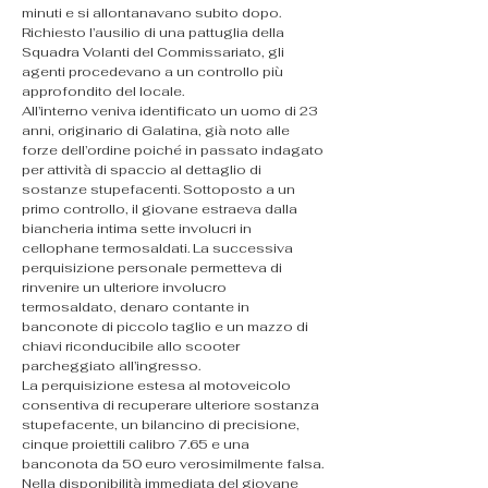
minuti e si allontanavano subito dopo. 
Richiesto l’ausilio di una pattuglia della 
Squadra Volanti del Commissariato, gli 
agenti procedevano a un controllo più 
approfondito del locale.
All’interno veniva identificato un uomo di 23 
anni, originario di Galatina, già noto alle 
forze dell’ordine poiché in passato indagato 
per attività di spaccio al dettaglio di 
sostanze stupefacenti. Sottoposto a un 
primo controllo, il giovane estraeva dalla 
biancheria intima sette involucri in 
cellophane termosaldati. La successiva 
perquisizione personale permetteva di 
rinvenire un ulteriore involucro 
termosaldato, denaro contante in 
banconote di piccolo taglio e un mazzo di 
chiavi riconducibile allo scooter 
parcheggiato all’ingresso.
La perquisizione estesa al motoveicolo 
consentiva di recuperare ulteriore sostanza 
stupefacente, un bilancino di precisione, 
cinque proiettili calibro 7.65 e una 
banconota da 50 euro verosimilmente falsa. 
Nella disponibilità immediata del giovane 