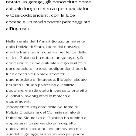
notato un garage, già conosciuto come
abituale luogo di ritrovo per spacciatori
e tossicodipendenti, con la luce
accesa e un maxi scooter parcheggiato
all’ingresso.
Nella serata del 17 maggio u.s., un agente 
della Polizia di Stato, libero dal servizio, 
mentre transitava in una via periferica della 
città di Galatina ha notato un garage, già 
conosciuto come abituale luogo di ritrovo 
per spacciatori e tossicodipendenti, con la 
luce accesa e un maxi scooter 
parcheggiato all’ingresso. Il locale, situato 
nei pressi di una palazzina di edilizia 
popolare, era già stato in passato oggetto 
di attività investigative in materia di 
stupefacenti.
Insospettito, l’agente della Squadra di 
Polizia Giudiziaria del Commissariato di 
Pubblica Sicurezza di Galatina ha deciso di 
appostarsi, osservando un sospetto 
andirivieni di persone che entravano nel 
suddetto garage, vi sostavano per pochi 