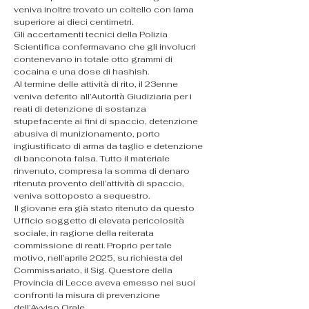
veniva inoltre trovato un coltello con lama 
superiore ai dieci centimetri.
Gli accertamenti tecnici della Polizia 
Scientifica confermavano che gli involucri 
contenevano in totale otto grammi di 
cocaina e una dose di hashish.
Al termine delle attività di rito, il 23enne 
veniva deferito all’Autorità Giudiziaria per i 
reati di detenzione di sostanza 
stupefacente ai fini di spaccio, detenzione 
abusiva di munizionamento, porto 
ingiustificato di arma da taglio e detenzione 
di banconota falsa. Tutto il materiale 
rinvenuto, compresa la somma di denaro 
ritenuta provento dell’attività di spaccio, 
veniva sottoposto a sequestro.
Il giovane era già stato ritenuto da questo 
Ufficio soggetto di elevata pericolosità 
sociale, in ragione della reiterata 
commissione di reati. Proprio per tale 
motivo, nell’aprile 2025, su richiesta del 
Commissariato, il Sig. Questore della 
Provincia di Lecce aveva emesso nei suoi 
confronti la misura di prevenzione 
dell’Avviso Orale.