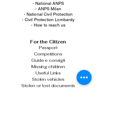
-
National ANPS
-
ANPS Milan
-
National Civil Protection
-
Civil Protection Lombardy
-
How to reach us
For the Citizen
Passport
Competitions
Guide e consigli
Missing children
Useful Links
Stolen vehicles
Stolen or lost documents
Private security
Roads in Italy
For those who drive
Foreigners
Weapons and explosives
Latest News