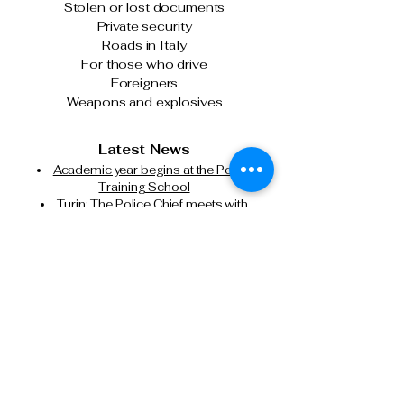
Stolen or lost documents
Private security
Roads in Italy
For those who drive
Foreigners
Weapons and explosives
Latest News
Academic year begins at the Police
Training School
Turin: The Police Chief meets with
officers following the clashes on January
31st.
The Italian State Police and Fiera Milano
join forces for cybersecurity.
Milan, attempted murder of a Chinese
citizen: State Police executes another
precautionary detention order in prison.
Tel: 0266133626
Tel:
0291159371
Cell: 3499388606