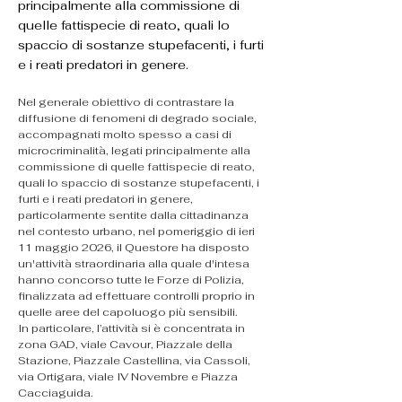
principalmente alla commissione di
quelle fattispecie di reato, quali lo
spaccio di sostanze stupefacenti, i furti
e i reati predatori in genere.
Nel generale obiettivo di contrastare la 
diffusione di fenomeni di degrado sociale, 
accompagnati molto spesso a casi di 
microcriminalità, legati principalmente alla 
commissione di quelle fattispecie di reato, 
quali lo spaccio di sostanze stupefacenti, i 
furti e i reati predatori in genere, 
particolarmente sentite dalla cittadinanza 
nel contesto urbano, nel pomeriggio di ieri 
11 maggio 2026, il Questore ha disposto 
un'attività straordinaria alla quale d'intesa 
hanno concorso tutte le Forze di Polizia, 
finalizzata ad effettuare controlli proprio in 
quelle aree del capoluogo più sensibili.
In particolare, l’attività si è concentrata in 
zona GAD, viale Cavour, Piazzale della 
Stazione, Piazzale Castellina, via Cassoli, 
via Ortigara, viale IV Novembre e Piazza 
Cacciaguida. 