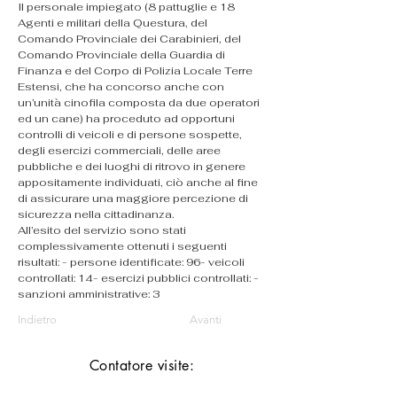
Il personale impiegato (8 pattuglie e 18 
Agenti e militari della Questura, del 
Comando Provinciale dei Carabinieri, del 
Comando Provinciale della Guardia di 
Finanza e del Corpo di Polizia Locale Terre 
Estensi, che ha concorso anche con 
un’unità cinofila composta da due operatori 
ed un cane) ha proceduto ad opportuni 
controlli di veicoli e di persone sospette, 
degli esercizi commerciali, delle aree 
pubbliche e dei luoghi di ritrovo in genere 
appositamente individuati, ciò anche al fine 
di assicurare una maggiore percezione di 
sicurezza nella cittadinanza.
All’esito del servizio sono stati 
complessivamente ottenuti i seguenti 
risultati: - persone identificate: 96- veicoli 
controllati: 14- esercizi pubblici controllati: - 
sanzioni amministrative: 3 
Indietro
Avanti
Contatore visite: