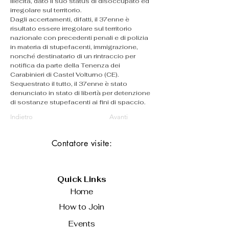
illecita, dato il suo status di disoccupato ed 
irregolare sul territorio.
Dagli accertamenti, difatti, il 37enne è 
risultato essere irregolare sul territorio 
nazionale con precedenti penali e di polizia 
in materia di stupefacenti, immigrazione, 
nonché destinatario di un rintraccio per 
notifica da parte della Tenenza dei 
Carabinieri di Castel Volturno (CE).
Sequestrato il tutto, il 37enne è stato 
denunciato in stato di libertà per detenzione 
di sostanze stupefacenti ai fini di spaccio.
Indietro
Avanti
Contatore visite:
Quick Links
Home
How to Join
Events