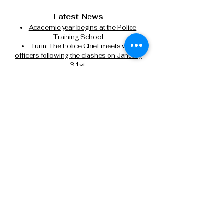
Latest News
Academic year begins at the Police
Training School
Turin: The Police Chief meets with
officers following the clashes on January
31st.
The Italian State Police and Fiera Milano
join forces for cybersecurity.
Milan, attempted murder of a Chinese
citizen: State Police executes another
precautionary detention order in prison.
Tel: 0266133626
Tel:
0291159371
Cell: 3499388606
presidente@anpsmilano.it
segreteria@anpsmilano.it