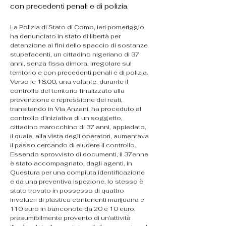
con precedenti penali e di polizia.
La Polizia di Stato di Como, ieri pomeriggio, 
ha denunciato in stato di libertà per 
detenzione ai fini dello spaccio di sostanze 
stupefacenti, un cittadino nigeriano di 37 
anni, senza fissa dimora, irregolare sul 
territorio e con precedenti penali e di polizia.
Verso le 18.00, una volante, durante il 
controllo del territorio finalizzato alla 
prevenzione e repressione dei reati, 
transitando in Via Anzani, ha proceduto al 
controllo d’iniziativa di un soggetto, 
cittadino marocchino di 37 anni, appiedato, 
il quale, alla vista degli operatori, aumentava 
il passo cercando di eludere il controllo. 
Essendo sprovvisto di documenti, il 37enne 
è stato accompagnato, dagli agenti, in 
Questura per una compiuta identificazione 
e da una preventiva ispezione, lo stesso è 
stato trovato in possesso di quattro 
involucri di plastica contenenti marijuana e 
110 euro in banconote da 20 e 10 euro, 
presumibilmente provento di un’attività 