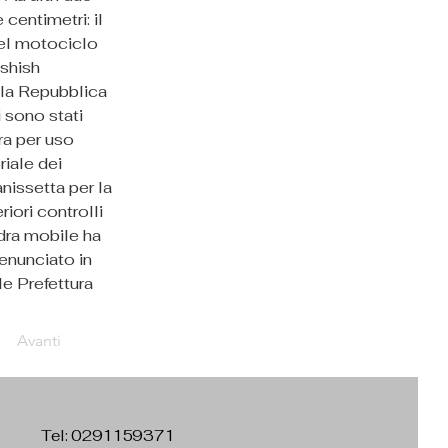
centimetri: il 
del motociclo 
shish 
lla Repubblica 
 sono stati 
ra per uso 
iale dei 
nissetta per la 
iori controlli 
adra mobile ha 
enunciato in 
le Prefettura 
Avanti
Tel:
0291159371