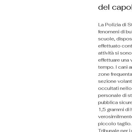
del capo
La Polizia di S
fenomeni di bul
scuole, dispos
effettuato cont
attività si so
effettuare una 
tempo. I cani a
zone frequentat
sezione volant
occultati nello
personale di s
pubblica sicur
1,5 grammi di h
verosimilmente
piccolo taglio.
Tribunale per i