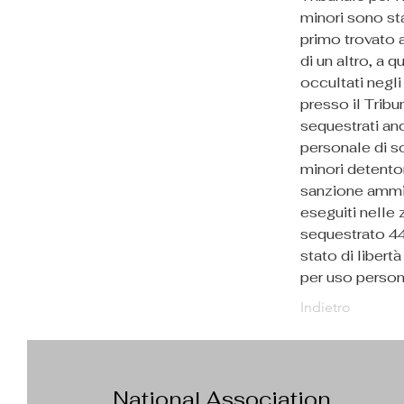
minori sono sta
primo trovato a
di un altro, a 
occultati negli
presso il Tribu
sequestrati an
personale di so
minori detentor
sanzione ammini
eseguiti nelle 
sequestrato 44
stato di libert
per uso person
Indietro
National Association