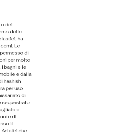
to dei 
erno delle 
astici, ha 
scemi. Le 
o permesso di 
ioni per molto 
i bagni e le 
mobile e dalla 
i hashish 
ra per uso 
ssariato di 
e sequestrato 
agliate e 
note di 
sso il 
Ad altri due 