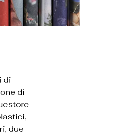
i
 di
ione di
Questore
astici,
ri, due