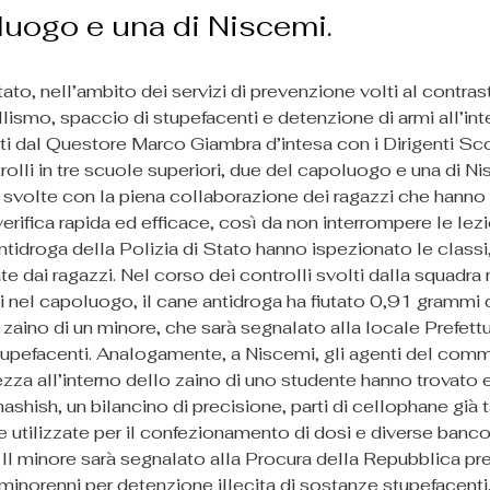
luogo e una di Niscemi.
tato, nell’ambito dei servizi di prevenzione volti al contras
lismo, spaccio di stupefacenti e detenzione di armi all’int
ti dal Questore Marco Giambra d’intesa con i Dirigenti Scol
rolli in tre scuole superiori, due del capoluogo e una di Ni
no svolte con la piena collaborazione dei ragazzi che hann
verifica rapida ed efficace, così da non interrompere le lez
ntidroga della Polizia di Stato hanno ispezionato le classi, 
e dai ragazzi. Nel corso dei controlli svolti dalla squadra 
i nel capoluogo, il cane antidroga ha fiutato 0,91 grammi d
 zaino di un minore, che sarà segnalato alla locale Prefettu
tupefacenti. Analogamente, a Niscemi, gli agenti del commi
ezza all’interno dello zaino di uno studente hanno trovato 
ashish, un bilancino di precisione, parti di cellophane già t
 utilizzate per il confezionamento di dosi e diverse banco
 Il minore sarà segnalato alla Procura della Repubblica pre
 minorenni per detenzione illecita di sostanze stupefacenti. 