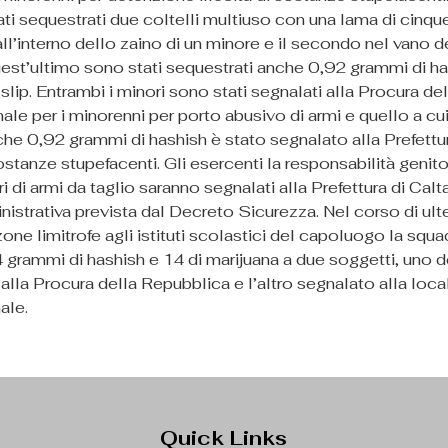
ti sequestrati due coltelli multiuso con una lama di cinque 
ll’interno dello zaino di un minore e il secondo nel vano 
quest’ultimo sono stati sequestrati anche 0,92 grammi di ha
 slip. Entrambi i minori sono stati segnalati alla Procura de
nale per i minorenni per porto abusivo di armi e quello a cui
che 0,92 grammi di hashish è stato segnalato alla Prefettu
stanze stupefacenti. Gli esercenti la responsabilità genitor
i di armi da taglio saranno segnalati alla Prefettura di Calta
strativa prevista dal Decreto Sicurezza. Nel corso di ulter
zone limitrofe agli istituti scolastici del capoluogo la squ
 grammi di hashish e 14 di marijuana a due soggetti, uno d
à alla Procura della Repubblica e l’altro segnalato alla loca
ale.
Quick Links