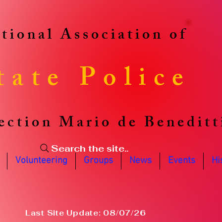
tional Association of
tate Police
ection Mario de Beneditt
Search the site..
Volunteering
Groups
News
Events
Hi
Last Site Update: 08/07/26