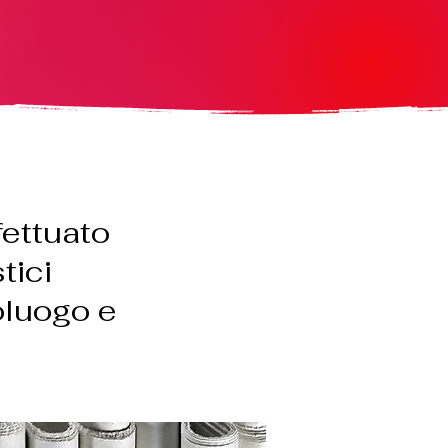
fettuato
tici
oluogo e