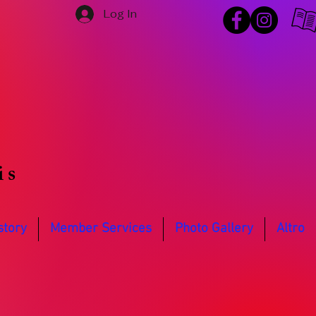
Log In
is
story
Member Services
Photo Gallery
Altro