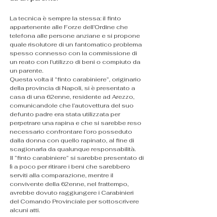
La tecnica è sempre la stessa: il finto 
appartenente alle Forze dell’Ordine che 
telefona alle persone anziane e si propone 
quale risolutore di un fantomatico problema 
spesso connesso con la commissione di 
un reato con l’utilizzo di beni o compiuto da 
un parente.
Questa volta il “finto carabiniere”, originario 
della provincia di Napoli, si è presentato a 
casa di una 62enne, residente ad Arezzo, 
comunicandole che l’autovettura del suo 
defunto padre era stata utilizzata per 
perpetrare una rapina e che si sarebbe reso 
necessario confrontare l’oro posseduto 
dalla donna con quello rapinato, al fine di 
scagionarla da qualunque responsabilità.
Il “finto carabiniere” si sarebbe presentato di 
lì a poco per ritirare i beni che sarebbero 
serviti alla comparazione, mentre il 
convivente della 62enne, nel frattempo, 
avrebbe dovuto raggiungere i Carabinieri 
del Comando Provinciale per sottoscrivere 
alcuni atti.