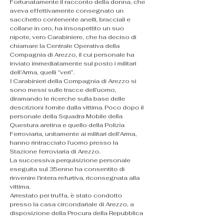
Fortunatamente il racconto della donna, che 
aveva effettivamente consegnato un 
sacchetto contenente anelli, bracciali e 
collane in oro, ha insospettito un suo 
nipote, vero Carabiniere, che ha deciso di 
chiamare la Centrale Operativa della 
Compagnia di Arezzo, il cui personale ha 
inviato immediatamente sul posto i militari 
dell’Arma, quelli “veri”.
I Carabinieri della Compagnia di Arezzo si 
sono messi sulle tracce dell’uomo, 
diramando le ricerche sulla base delle 
descrizioni fornite dalla vittima. Poco dopo il 
personale della Squadra Mobile della 
Questura aretina e quello della Polizia 
Ferroviaria, unitamente ai militari dell’Arma, 
hanno rintracciato l’uomo presso la 
Stazione ferroviaria di Arezzo.
La successiva perquisizione personale 
eseguita sul 35enne ha consentito di 
rinvenire l’intera refurtiva, riconsegnata alla 
vittima.
Arrestato per truffa, è stato condotto 
presso la casa circondariale di Arezzo, a 
disposizione della Procura della Repubblica 