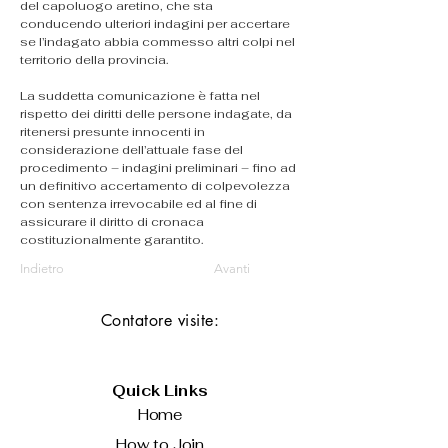
del capoluogo aretino, che sta 
conducendo ulteriori indagini per accertare 
se l’indagato abbia commesso altri colpi nel 
territorio della provincia.
La suddetta comunicazione è fatta nel 
rispetto dei diritti delle persone indagate, da 
ritenersi presunte innocenti in 
considerazione dell’attuale fase del 
procedimento – indagini preliminari – fino ad 
un definitivo accertamento di colpevolezza 
con sentenza irrevocabile ed al fine di 
assicurare il diritto di cronaca 
costituzionalmente garantito.
Indietro
Avanti
Contatore visite:
Quick Links
Home
How to Join