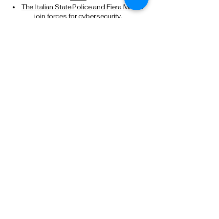
The Italian State Police and Fiera Milano
join forces for cybersecurity.
Milan, attempted murder of a Chinese
citizen: State Police executes another
precautionary detention order in prison.
Tel: 0266133626
Tel:
0291159371
Cell: 3499388606
presidente@anpsmilano.it
segreteria@anpsmilano.it
Via Umberto Cagni, 21 – 20162 Milan
Privacy Policy
Terms and conditions
Downloads and agreements
Refund Policy
National Association