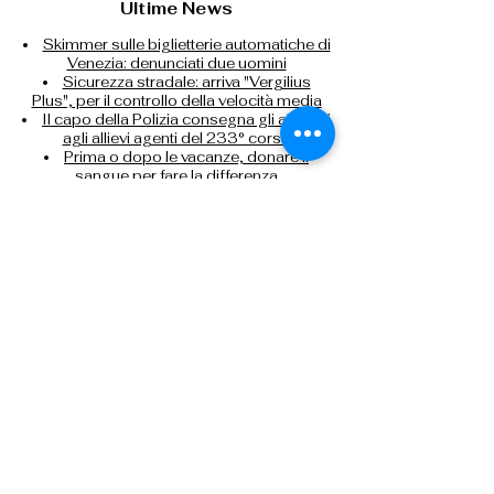
Ultime News
Skimmer sulle biglietterie automatiche di
Venezia: denunciati due uomini
Sicurezza stradale: arriva "Vergilius
Plus", per il controllo della velocità media
Il capo della Polizia consegna gli alamari
agli allievi agenti del 233° corso
Prima o dopo le vacanze, donare il
sangue per fare la differenza
Controlli nei campi nomadi di Roma,
Napoli, Bari e Reggio Calabria
Contrasto all'immigrazione clandestina:
espulsi 32 cittadini nigeriani
Tel: 0266133626
Tel:
0291159371
Cell: 3499388606
presidente@anpsmilano.it
segreteria@anpsmilano.it