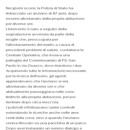
Nei giorni scorsi, la Polizia di Stato ha 
rintracciato un anziano di 87 anni, dopo 
essersi allontanato dalla propria abitazione 
per diverse ore.
L’intervento è nato a seguito della 
segnalazione avvenuta da parte della 
moglie che, preoccupata per 
l’allontanamento del marito a causa di 
precedenti problemi di salute, contattava la 
Centrale Operativa, che inviava una 
pattuglia del Commissariato di P.S. San 
Paolo in via Osasco, dove risiedono i due.
Acquisendo tutte le informazioni necessarie 
per la ricerca dell’uomo, gli agenti 
apprendevano che l’anziano si era 
allontanato da diverse ore e che 
abitualmente passeggiava nelle zone 
limitrofe alla propria abitazione, per poi 
rientrare dopo circa mezz’ora.
I poliziotti effettuavano i primi controlli 
estendendo le ricerche anche nelle aree 
verdi della zona, sino a quando l’anziano 
veniva ritrovato su una panchina di un parco.
Dopo aver instaurato un sereno dialogo e 