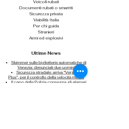
Veicoli rubati
Documenti rubati o smarriti
Sicurezza privata
Viabilità Italia
Per chi guida
Stranieri
Armi ed esplosivi
Ultime News
Skimmer sulle biglietterie automatiche di
Venezia: denunciati due uomini
Sicurezza stradale: arriva "Vergilius
Plus", per il controllo della velocità media
Il capo della Polizia consegna gli alamari
agli allievi agenti del 233° corso
Prima o dopo le vacanze, donare il
sangue per fare la differenza
Controlli nei campi nomadi di Roma,
Napoli, Bari e Reggio Calabria
Contrasto all'immigrazione clandestina:
espulsi 32 cittadini nigeriani
Tel: 0266133626