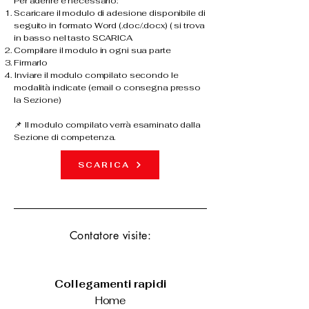
Per aderire è necessario:
Scaricare il modulo di adesione disponibile di
seguito in formato Word (.doc/.docx) ( si trova
in basso nel tasto SCARICA
Compilare il modulo in ogni sua parte
Firmarlo
Inviare il modulo compilato secondo le
modalità indicate (email o consegna presso
la Sezione)
📌 Il modulo compilato verrà esaminato dalla
Sezione di competenza.
SCARICA
Contatore visite:
Collegamenti rapidi
Home