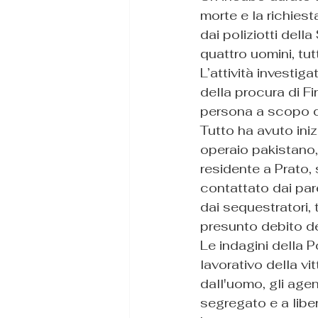
morte e la richiest
dai poliziotti dell
quattro uomini, tut
L’attività investig
della procura di Fi
persona a scopo di
Tutto ha avuto ini
operaio pakistano,
residente a Prato,
contattato dai pare
dai sequestratori, 
presunto debito de
Le indagini della 
lavorativo della vi
dall'uomo, gli agen
segregato e a liber