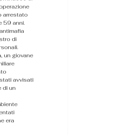
'operazione 
o arrestato 
e 59 anni.
 antimafia 
stro di 
sonali.
a, un giovane 
iliare 
to 
tati avvisati 
 di un 
biente 
entati 
ne era 