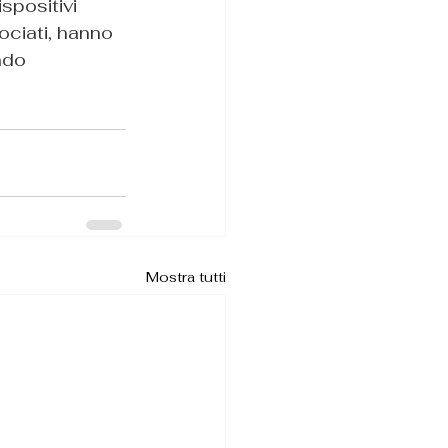
spositivi 
rociati, hanno 
ndo 
Mostra tutti