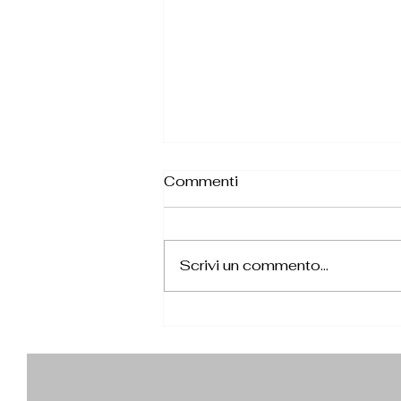
Commenti
Scrivi un commento...
Milano: due arresti,
300mila euro e oltre 30
chili di droga sequestrati