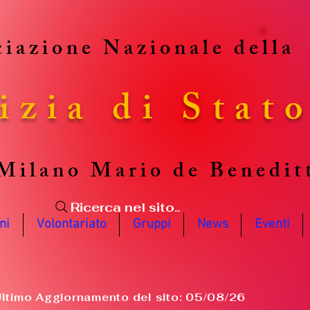
iazione Nazionale della
izia di Stat
Milano Mario de Benedit
Ricerca nel sito..
ni
Volontariato
Gruppi
News
Eventi
ltimo Aggiornamento del sito: 05/08/26