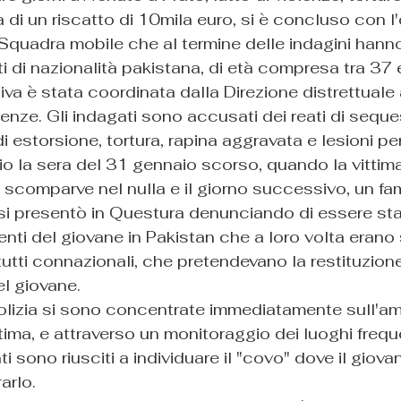
a di un riscatto di 10mila euro, si è concluso con l
a Squadra mobile che al termine delle indagini hann
ti di nazionalità pakistana, di età compresa tra 37 
ativa è stata coordinata dalla Direzione distrettuale
renze. Gli indagati sono accusati dei reati di seque
 estorsione, tortura, rapina aggravata e lesioni per
zio la sera del 31 gennaio scorso, quando la vittim
 scomparve nel nulla e il giorno successivo, un fam
 si presentò in Questura denunciando di essere sta
nti del giovane in Pakistan che a loro volta erano s
tutti connazionali, che pretendevano la restituzione
l giovane.
Polizia si sono concentrate immediatamente sull'am
ttima, e attraverso un monitoraggio dei luoghi frequ
ti sono riusciti a individuare il "covo" dove il giova
arlo.