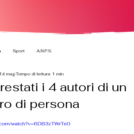
a
Sport
A.N.P.S.
14 mag
Tempo di lettura: 1 min
restati i 4 autori di un
ro di persona
be.com/watch?v=6DB3zTWrTe0