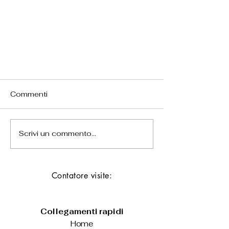
Commenti
Scrivi un commento...
A Sanremo la campagna
Contatore visite:
“InsospettABILI: sviluppiamo
abilità contro le frodi online”
Collegamenti rapidi
Home