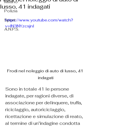
Milano
lusso, 41 indagati
Polizia
Sport
https://www.youtube.com/watch?
v=lN3NYzcsjnI
A.N.P.S.
Frodi nel noleggio di auto di lusso, 41 
indagati
Sono in totale 41 le persone 
indagate, per ragioni diverse, di 
associazione per delinquere, truffa, 
riciclaggio, autoriciclaggio, 
ricettazione e simulazione di reato, 
al termine di un’indagine condotta 