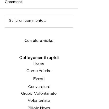
Commenti
Scrivi un commento...
Bolzano: operazione
Operazione an
"Logistic Games" della
"Pullo", 21 ind
Stradale, 11 indagati
Lamezia Terme
Contatore visite:
Collegamenti rapidi
Home
Come Aderire
Eventi
Convenzioni
Gruppi Volontariato
Volontariato
Pillole News