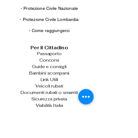
-
Protezione Civile Nazionale
-
Protezione Civile Lombardia
-
Come raggiungerci
Per il Cittadino
Passaporto
Concorsi
Guide e consigli
Bambini scomparsi
Link Utili
Veicoli rubati
Documenti rubati o smarriti
Sicurezza privata
Viabilità Italia
Per chi guida
Stranieri
Armi ed esplosivi