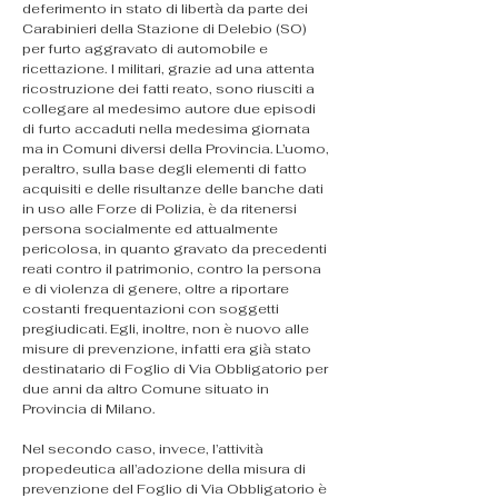
deferimento in stato di libertà da parte dei 
Carabinieri della Stazione di Delebio (SO) 
per furto aggravato di automobile e 
ricettazione. I militari, grazie ad una attenta 
ricostruzione dei fatti reato, sono riusciti a 
collegare al medesimo autore due episodi 
di furto accaduti nella medesima giornata 
ma in Comuni diversi della Provincia. L’uomo, 
peraltro, sulla base degli elementi di fatto 
acquisiti e delle risultanze delle banche dati 
in uso alle Forze di Polizia, è da ritenersi 
persona socialmente ed attualmente 
pericolosa, in quanto gravato da precedenti 
reati contro il patrimonio, contro la persona 
e di violenza di genere, oltre a riportare 
costanti frequentazioni con soggetti 
pregiudicati. Egli, inoltre, non è nuovo alle 
misure di prevenzione, infatti era già stato 
destinatario di Foglio di Via Obbligatorio per 
due anni da altro Comune situato in 
Provincia di Milano.
Nel secondo caso, invece, l’attività 
propedeutica all’adozione della misura di 
prevenzione del Foglio di Via Obbligatorio è 