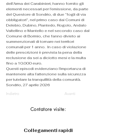
dell’Arma dei Carabinieri, hanno fornito gli 
elementi necessari per l’emissione, da parte 
del Questore di Sondrio, di due “fogli di via 
obbligatori”, nel primo caso dai Comuni di 
Delebio, Dubino, Piantedo, Rogolo, Andalo 
Valtellino e Mantello e nel secondo caso dal 
Comune di Bormio, che fanno divieto ai 
summenzionati di tornare nei territori 
comunali per 1 anno.  In caso di violazione 
delle prescrizioni è prevista la pena della 
reclusione da sei a diciotto mesi e la multa 
fino a 10.000 euro.
Questi episodi evidenziano l’importanza di 
mantenere alta l’attenzione sulla sicurezza 
per tutelare la tranquillità della comunità.
Sondrio, 27 aprile 2026
Indietro
Avanti
Contatore visite:
Collegamenti rapidi