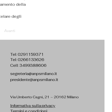
onamento della 
telare degli 
Avanti
Tel:
0291159371
Tel: 0266133626
Cell: 3499388606
segreteria@anpsmilano.it
presidente@anpsmilano.it
Via Umberto Cagni, 21 – 20162 Milano
Informativa sulla privacy
Termini e condizioni