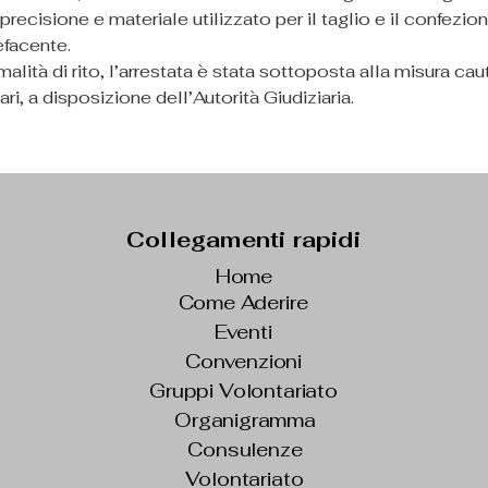
 precisione e materiale utilizzato per il taglio e il confezi
facente.
malità di rito, l’arrestata è stata sottoposta alla misura cau
ari, a disposizione dell’Autorità Giudiziaria.
Collegamenti rapidi
Home
Come Aderire
Eventi
Convenzioni
Gruppi Volontariato
Organigramma
Consulenze
Volontariato