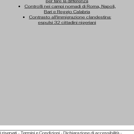
per fare la differenza
Controlli nei campi nomadi di Roma, Napoli,
Bari e Reggio Calabria
Contrasto all'immigrazione clandestina:
espulsi 32 cittadini nigeriani
i riservati -
Termini e Condizioni
-
Dichiarazione di accessibilità
-