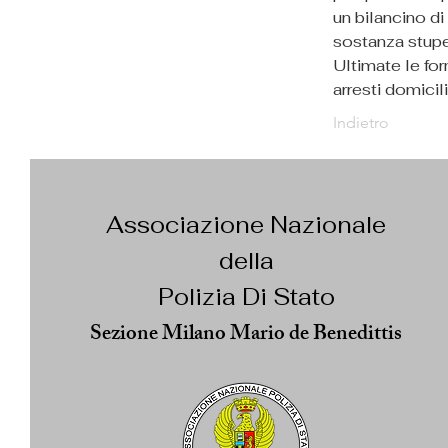
un bilancino di
sostanza stupe
Ultimate le for
arresti domicili
Indietro
Associazione Nazionale
della
Polizia Di Stato
Sezione Milano Mario de Benedittis