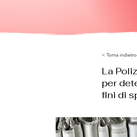
< Torna indietro
La Poli
per det
fini di 