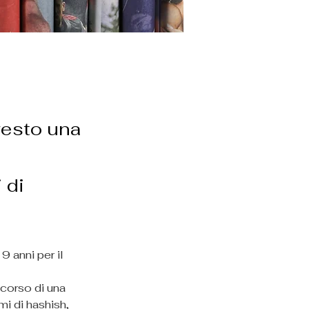
rresto una
 di
9 anni per il 
 corso di una 
i di hashish, 