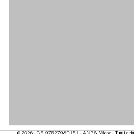
C.F. 97527980151 -
© 2026 -
A.N.P.S. Milano - Tutti i diritt