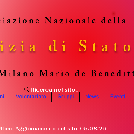
iazione Nazionale della
izia di Stat
Milano Mario de Benedit
Ricerca nel sito..
ni
Volontariato
Gruppi
News
Eventi
ltimo Aggiornamento del sito: 05/08/26