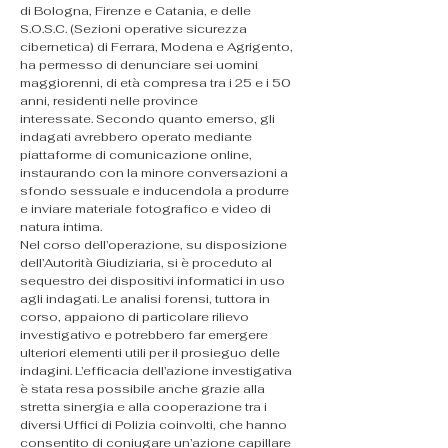
di Bologna, Firenze e Catania, e delle 
S.O.S.C. (Sezioni operative sicurezza 
cibernetica) di Ferrara, Modena e Agrigento, 
ha permesso di denunciare sei uomini 
maggiorenni, di età compresa tra i 25 e i 50 
anni, residenti nelle province 
interessate. Secondo quanto emerso, gli 
indagati avrebbero operato mediante 
piattaforme di comunicazione online, 
instaurando con la minore conversazioni a 
sfondo sessuale e inducendola a produrre 
e inviare materiale fotografico e video di 
natura intima.
Nel corso dell’operazione, su disposizione 
dell’Autorità Giudiziaria, si è proceduto al 
sequestro dei dispositivi informatici in uso 
agli indagati. Le analisi forensi, tuttora in 
corso, appaiono di particolare rilievo 
investigativo e potrebbero far emergere 
ulteriori elementi utili per il prosieguo delle 
indagini. L’efficacia dell’azione investigativa 
è stata resa possibile anche grazie alla 
stretta sinergia e alla cooperazione tra i 
diversi Uffici di Polizia coinvolti, che hanno 
consentito di coniugare un’azione capillare 