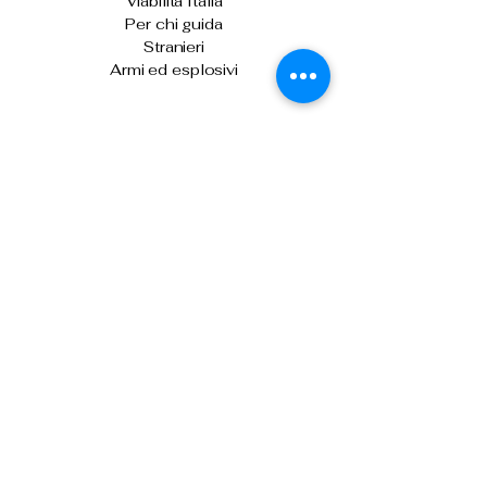
Viabilità Italia
Per chi guida
Stranieri
Armi ed esplosivi
Ultime News
Skimmer sulle biglietterie automatiche di
Venezia: denunciati due uomini
Sicurezza stradale: arriva "Vergilius
Plus", per il controllo della velocità media
Il capo della Polizia consegna gli alamari
agli allievi agenti del 233° corso
Prima o dopo le vacanze, donare il
sangue per fare la differenza
Controlli nei campi nomadi di Roma,
Napoli, Bari e Reggio Calabria
Contrasto all'immigrazione clandestina:
espulsi 32 cittadini nigeriani
Tel: 0266133626
Tel:
0291159371
Cell: 3499388606
presidente@anpsmilano.it