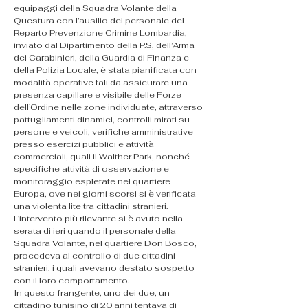
equipaggi della Squadra Volante della 
Questura con l’ausilio del personale del 
Reparto Prevenzione Crimine Lombardia, 
inviato dal Dipartimento della P.S, dell’Arma 
dei Carabinieri, della Guardia di Finanza e 
della Polizia Locale, è stata pianificata con 
modalità operative tali da assicurare una 
presenza capillare e visibile delle Forze 
dell’Ordine nelle zone individuate, attraverso 
pattugliamenti dinamici, controlli mirati su 
persone e veicoli, verifiche amministrative 
presso esercizi pubblici e attività 
commerciali, quali il Walther Park, nonché 
specifiche attività di osservazione e 
monitoraggio espletate nel quartiere 
Europa, ove nei giorni scorsi si è verificata 
una violenta lite tra cittadini stranieri.
L’intervento più rilevante si è avuto nella 
serata di ieri quando il personale della 
Squadra Volante, nel quartiere Don Bosco, 
procedeva al controllo di due cittadini 
stranieri, i quali avevano destato sospetto 
con il loro comportamento.
In questo frangente, uno dei due, un 
cittadino tunisino di 20 anni tentava di 