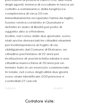
precedenti di polizia a carico che, alla vista 
degli agenti, tentava di occultare in tasca un 
coltello a serramanico della lunghezza 
complessiva di circa 20 cm: 
immediatamente recuperato l’arma da taglio, 
l’uomo veniva condotto in Questura e 
deferito in stato di libertà per porto di 
oggetto atto a offendere.
Inoltre, nel corso delle due giornate, sono 
stati anche denunciati tre cittadini stranieri 
per inottemperanza al foglio di via 
obbligatorio dal Comune di Bolzano, un 
cittadino pachistano di 22 anni per 
ricettazione di una bicicletta rubata e una 
cittadina marocchina di 33 anni per un 
tentato furto in un esercizio commerciale.
In totale, nel corso degli ultimi due giorni 
sono state identificate 203 persone e 
controllati 27 veicoli.
Indietro
Avanti
Contatore visite: