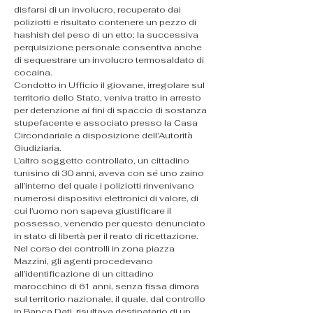
disfarsi di un involucro, recuperato dai 
poliziotti e risultato contenere un pezzo di 
hashish del peso di un etto; la successiva 
perquisizione personale consentiva anche 
di sequestrare un involucro termosaldato di 
cocaina.
Condotto in Ufficio il giovane, irregolare sul 
territorio dello Stato, veniva tratto in arresto 
per detenzione ai fini di spaccio di sostanza 
stupefacente e associato presso la Casa 
Circondariale a disposizione dell’Autorità 
Giudiziaria.
L’altro soggetto controllato, un cittadino 
tunisino di 30 anni, aveva con sé uno zaino 
all’interno del quale i poliziotti rinvenivano 
numerosi dispositivi elettronici di valore, di 
cui l’uomo non sapeva giustificare il 
possesso, venendo per questo denunciato 
in stato di libertà per il reato di ricettazione.
Nel corso dei controlli in zona piazza 
Mazzini, gli agenti procedevano 
all’identificazione di un cittadino 
marocchino di 61 anni, senza fissa dimora 
sul territorio nazionale, il quale, dal controllo 
in Banca Dati, risultava destinatario di un 