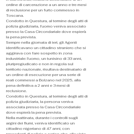
ordine di carcerazione a un anno e tre mesi 
di reclusione per un furto commesso in 
Toscana.
Condotto in Questura, al termine degli atti di 
polizia giudiziaria, l’uomo veniva associato 
presso la Casa Circondariale dove espierà 
la pena prevista.
Sempre nella giornata di ieri, gli Agenti 
identificavano un cittadino straniero che si 
aggirava con fare sospetto in zona 
industriale: l’uomo, un tunisino di 33 anni, 
pluripregiudicato e non in regola sul 
territorio nazionale, risultava destinatario di 
un ordine di esecuzione per una serie di 
reati commessi a Bolzano nel 2025, alla 
pena definitiva a 2 anni e 3 mesi di 
reclusione.
Condotto in Questura, al termine degli atti di 
polizia giudiziaria, la persona veniva 
associata presso la Casa Circondariale 
dove espierà la pena prevista.
Nella mattinata, durante i controlli sugli 
argini dei fiumi, veniva identificato un 
cittadino nigeriano di 47 anni, con 