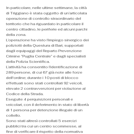
In particolare, nelle ultime settimane, la città 
di Triggiano è stata oggetto di un’articolata 
operazione di controllo straordinario del 
territorio che ha riguardato in particolare il 
centro cittadino, le periferie ed alcuni parchi 
della zona.
L’operazione ha visto l’impiego sinergico dei 
poliziotti della Questura di Bari, supportati 
dagli equipaggi del Reparto Prevenzione 
Crimine “Puglia Centrale” e dagli specialisti 
della Polizia Scientifica.
L’attività ha consentito l’identificazione di 
289 persone, di cui 67 già note alle forze 
dell'ordine; durante i 10 posti di blocco 
effettuati sono stati controllati 92 veicoli, 
elevate 2 contravvenzioni per violazione al 
Codice della Strada.
Eseguite 4 perquisizioni personali e 
veicolari, con il deferimento in stato di libertà 
di 1 persona per detenzione illegale di un 
coltello.
Sono stati altresì controllati 5 esercizi 
pubblici tra cui un centro scommesse, al 
fine di verificare il rispetto della normativa 