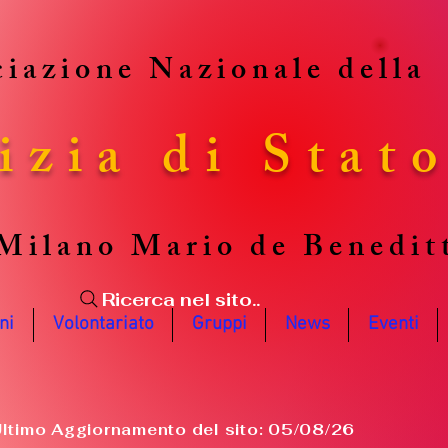
iazione Nazionale della
izia di Stat
Milano Mario de Benedit
Ricerca nel sito..
ni
Volontariato
Gruppi
News
Eventi
ltimo Aggiornamento del sito: 05/08/26