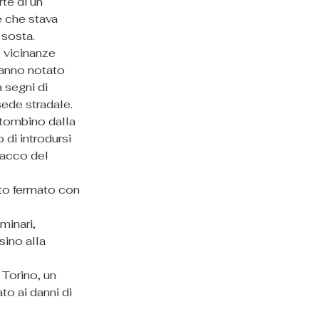
te di un 
e che stava 
 sosta.
e vicinanze 
hanno notato 
 segni di 
sede stradale.
tombino dalla 
 di introdursi 
tacco del 
ato fermato con 
minari, 
ino alla 
 Torino, un 
o ai danni di 