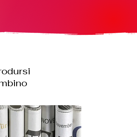
trodursi
tombino