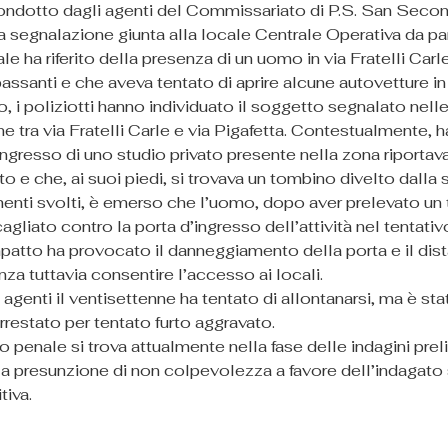
condotto dagli agenti del Commissariato di P.S. San Secon
a segnalazione giunta alla locale Centrale Operativa da par
ale ha riferito della presenza di un uomo in via Fratelli Carl
passanti e che aveva tentato di aprire alcune autovetture in
o, i poliziotti hanno individuato il soggetto segnalato nell
ne tra via Fratelli Carle e via Pigafetta. Contestualmente, 
ingresso di uno studio privato presente nella zona riportava
e che, ai suoi piedi, si trovava un tombino divelto dalla 
enti svolti, è emerso che l’uomo, dopo aver prelevato un 
agliato contro la porta d’ingresso dell’attività nel tentativo
impatto ha provocato il danneggiamento della porta e il dis
za tuttavia consentire l’accesso ai locali.
i agenti il ventisettenne ha tentato di allontanarsi, ma è st
restato per tentato furto aggravato.
 penale si trova attualmente nella fase delle indagini preli
la presunzione di non colpevolezza a favore dell’indagato s
tiva.