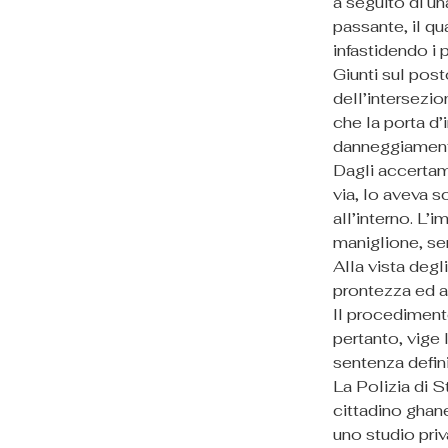
a seguito di un
passante, il qu
infastidendo i 
Giunti sul post
dell’intersezio
che la porta d’
danneggiamento 
Dagli accertam
via, lo aveva sc
all’interno. L’
maniglione, sen
Alla vista degl
prontezza ed ar
Il procedimento
pertanto, vige 
sentenza defini
La Polizia di S
cittadino ghane
uno studio priva