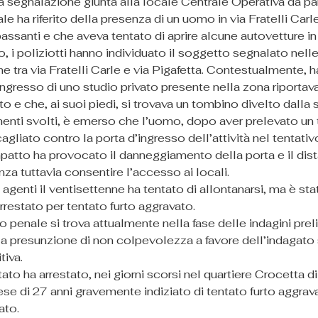
a segnalazione giunta alla locale Centrale Operativa da par
ale ha riferito della presenza di un uomo in via Fratelli Carl
passanti e che aveva tentato di aprire alcune autovetture in
o, i poliziotti hanno individuato il soggetto segnalato nell
ne tra via Fratelli Carle e via Pigafetta. Contestualmente, 
ingresso di uno studio privato presente nella zona riportava
e che, ai suoi piedi, si trovava un tombino divelto dalla 
enti svolti, è emerso che l’uomo, dopo aver prelevato un 
agliato contro la porta d’ingresso dell’attività nel tentativo
impatto ha provocato il danneggiamento della porta e il dis
za tuttavia consentire l’accesso ai locali.
i agenti il ventisettenne ha tentato di allontanarsi, ma è st
restato per tentato furto aggravato.
 penale si trova attualmente nella fase delle indagini preli
la presunzione di non colpevolezza a favore dell’indagato s
tiva.
tato ha arrestato, nei giorni scorsi nel quartiere Crocetta di
se di 27 anni gravemente indiziato di tentato furto aggravat
to.  