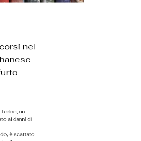
scorsi nel
 ghanese
furto
 Torino, un 
o ai danni di 
do, è scattato 