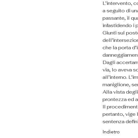
L’intervento, 
a seguito di un
passante, il qu
infastidendo i 
Giunti sul post
dell’intersezio
che la porta d’
danneggiamento 
Dagli accertam
via, lo aveva sc
all’interno. L’
maniglione, sen
Alla vista degl
prontezza ed ar
Il procedimento
pertanto, vige 
sentenza defini
Indietro