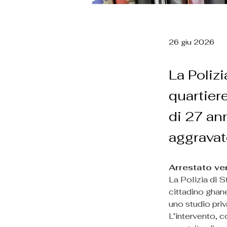
26 giu 2026
La Polizi
quartier
di 27 an
aggravat
Arrestato ven
La Polizia di S
cittadino ghane
uno studio priva
L’intervento, 