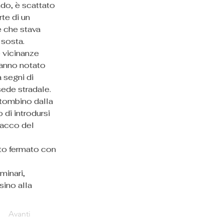
do, è scattato 
te di un 
e che stava 
 sosta.
e vicinanze 
hanno notato 
 segni di 
sede stradale.
tombino dalla 
 di introdursi 
tacco del 
ato fermato con 
minari, 
ino alla 
Avanti