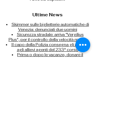
Ultime News
Skimmer sulle biglietterie automatiche di
Venezia: denunciati due uomini
Sicurezza stradale: arriva "Vergilius
Plus", per il controllo della velocità media
Il capo della Polizia consegna gli alamari
agli allievi agenti del 233° corso
Prima o dopo le vacanze, donare il
sangue per fare la differenza
Controlli nei campi nomadi di Roma,
Napoli, Bari e Reggio Calabria
Contrasto all'immigrazione clandestina:
espulsi 32 cittadini nigeriani
Tel: 0266133626
Tel:
0291159371
Cell: 3499388606
presidente@anpsmilano.it
segreteria@anpsmilano.it