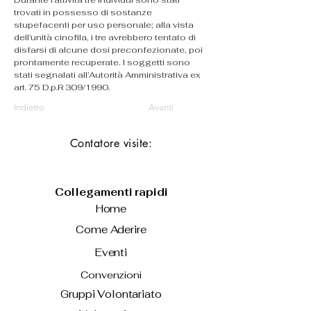
Durante l’attività tre individui sono stati 
trovati in possesso di sostanze 
stupefacenti per uso personale; alla vista 
dell’unità cinofila, i tre avrebbero tentato di 
disfarsi di alcune dosi preconfezionate, poi 
prontamente recuperate. I soggetti sono 
stati segnalati all’Autorità Amministrativa ex 
art. 75 D.p.R 309/1990.
Indietro
Avanti
Contatore visite:
Collegamenti rapidi
Home
Come Aderire
Eventi
Convenzioni
Gruppi Volontariato