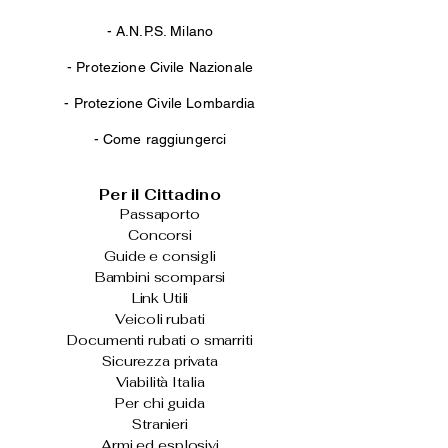
-
A.N.P.S. Milano
-
Protezione Civile Nazionale
-
Protezione Civile Lombardia
-
Come raggiungerci
Per il Cittadino
Passaporto
Concorsi
Guide e consigli
Bambini scomparsi
Link Utili
Veicoli rubati
Documenti rubati o smarriti
Sicurezza privata
Viabilità Italia
Per chi guida
Stranieri
Armi ed esplosivi