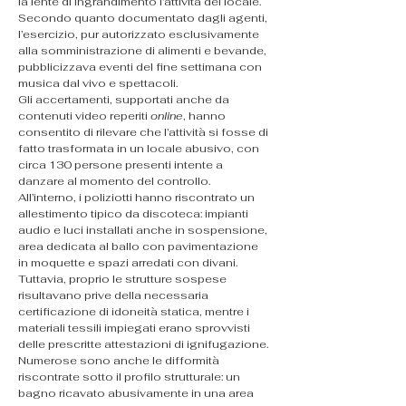
la lente di ingrandimento l’attività del locale.
Secondo quanto documentato dagli agenti, 
l’esercizio, pur autorizzato esclusivamente 
alla somministrazione di alimenti e bevande, 
pubblicizzava eventi del fine settimana con 
musica dal vivo e spettacoli.
Gli accertamenti, supportati anche da 
contenuti video reperiti 
online
, hanno 
consentito di rilevare che l’attività si fosse di 
fatto trasformata in un locale abusivo, con 
circa 130 persone presenti intente a 
danzare al momento del controllo.
All’interno, i poliziotti hanno riscontrato un 
allestimento tipico da discoteca: impianti 
audio e luci installati anche in sospensione, 
area dedicata al ballo con pavimentazione 
in moquette e spazi arredati con divani.
Tuttavia, proprio le strutture sospese 
risultavano prive della necessaria 
certificazione di idoneità statica, mentre i 
materiali tessili impiegati erano sprovvisti 
delle prescritte attestazioni di ignifugazione.
Numerose sono anche le difformità 
riscontrate sotto il profilo strutturale: un 
bagno ricavato abusivamente in una area 