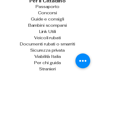
Per il Cittadino
Passaporto
Concorsi
Guide e consigli
Bambini scomparsi
Link Utili
Veicoli rubati
Documenti rubati o smarriti
Sicurezza privata
Viabilità Italia
Per chi guida
Stranieri
Armi ed esplosivi
Ultime News
Skimmer sulle biglietterie automatiche di
Venezia: denunciati due uomini
Sicurezza stradale: arriva "Vergilius
Plus", per il controllo della velocità media
Il capo della Polizia consegna gli alamari
agli allievi agenti del 233° corso
Prima o dopo le vacanze, donare il