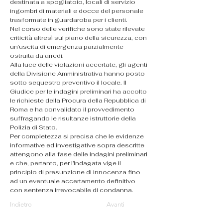
destinata a spogliatoio, locali di servizio 
ingombri di materiali e docce del personale 
trasformate in guardaroba per i clienti.
Nel corso delle verifiche sono state rilevate 
criticità altresì sul piano della sicurezza, con 
un’uscita di emergenza parzialmente 
ostruita da arredi.
Alla luce delle violazioni accertate, gli agenti 
della Divisione Amministrativa hanno posto 
sotto sequestro preventivo il locale. Il 
Giudice per le indagini preliminari ha accolto 
le richieste della Procura della Repubblica di 
Roma e ha convalidato il provvedimento 
suffragando le risultanze istruttorie della 
Polizia di Stato. 
Per completezza si precisa che le evidenze 
informative ed investigative sopra descritte 
attengono alla fase delle indagini preliminari 
e che, pertanto, per l’indagata vige il 
principio di presunzione di innocenza fino 
ad un eventuale accertamento definitivo 
con sentenza irrevocabile di condanna.
Indietro
Avanti