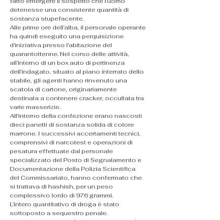
fatto emergere il sospetto che l’uomo 
detenesse una consistente quantità di 
sostanza stupefacente.
Alle prime ore dell’alba, il personale operante 
ha quindi eseguito una perquisizione 
d’iniziativa presso l’abitazione del 
quarantottenne. Nel corso delle attività, 
all’interno di un box auto di pertinenza 
dell’indagato, situato al piano interrato dello 
stabile, gli agenti hanno rinvenuto una 
scatola di cartone, originariamente 
destinata a contenere cracker, occultata tra 
varie masserizie.
All’interno della confezione erano nascosti 
dieci panetti di sostanza solida di colore 
marrone. I successivi accertamenti tecnici, 
comprensivi di narcotest e operazioni di 
pesatura effettuate dal personale 
specializzato del Posto di Segnalamento e 
Documentazione della Polizia Scientifica 
del Commissariato, hanno confermato che 
si trattava di hashish, per un peso 
complessivo lordo di 976 grammi.
L’intero quantitativo di droga è stato 
sottoposto a sequestro penale.