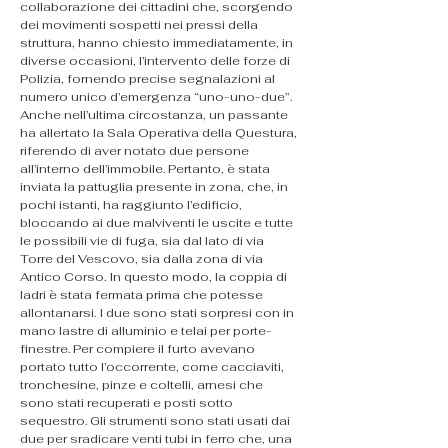
collaborazione dei cittadini che, scorgendo 
dei movimenti sospetti nei pressi della 
struttura, hanno chiesto immediatamente, in 
diverse occasioni, l’intervento delle forze di 
Polizia, fornendo precise segnalazioni al 
numero unico d’emergenza “uno-uno-due”. 
Anche nell’ultima circostanza, un passante 
ha allertato la Sala Operativa della Questura, 
riferendo di aver notato due persone 
all’interno dell’immobile. Pertanto, è stata 
inviata la pattuglia presente in zona, che, in 
pochi istanti, ha raggiunto l’edificio, 
bloccando ai due malviventi le uscite e tutte 
le possibili vie di fuga, sia dal lato di via 
Torre del Vescovo, sia dalla zona di via 
Antico Corso. In questo modo, la coppia di 
ladri è stata fermata prima che potesse 
allontanarsi. I due sono stati sorpresi con in 
mano lastre di alluminio e telai per porte-
finestre. Per compiere il furto avevano 
portato tutto l’occorrente, come cacciaviti, 
tronchesine, pinze e coltelli, arnesi che 
sono stati recuperati e posti sotto 
sequestro. Gli strumenti sono stati usati dai 
due per sradicare venti tubi in ferro che, una 