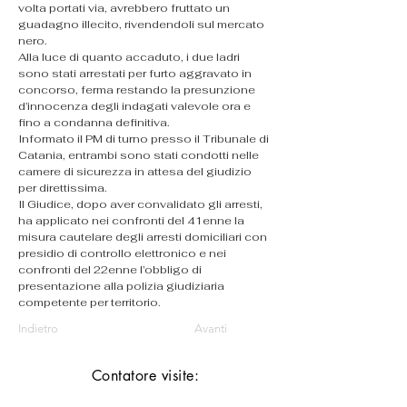
volta portati via, avrebbero fruttato un 
guadagno illecito, rivendendoli sul mercato 
nero.
Alla luce di quanto accaduto, i due ladri 
sono stati arrestati per furto aggravato in 
concorso, ferma restando la presunzione 
d’innocenza degli indagati valevole ora e 
fino a condanna definitiva.
Informato il PM di turno presso il Tribunale di 
Catania, entrambi sono stati condotti nelle 
camere di sicurezza in attesa del giudizio 
per direttissima.
Il Giudice, dopo aver convalidato gli arresti, 
ha applicato nei confronti del 41enne la 
misura cautelare degli arresti domiciliari con 
presidio di controllo elettronico e nei 
confronti del 22enne l’obbligo di 
presentazione alla polizia giudiziaria 
competente per territorio.
Indietro
Avanti
Contatore visite: