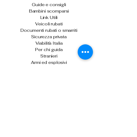
Guide e consigli
Bambini scomparsi
Link Utili
Veicoli rubati
Documenti rubati o smarriti
Sicurezza privata
Viabilità Italia
Per chi guida
Stranieri
Armi ed esplosivi
Ultime News
Skimmer sulle biglietterie automatiche di
Venezia: denunciati due uomini
Sicurezza stradale: arriva "Vergilius
Plus", per il controllo della velocità media
Il capo della Polizia consegna gli alamari
agli allievi agenti del 233° corso
Prima o dopo le vacanze, donare il
sangue per fare la differenza
Controlli nei campi nomadi di Roma,
Napoli, Bari e Reggio Calabria