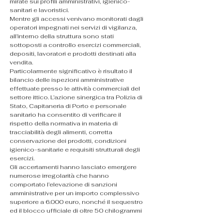
mirate sui profili amministrativi, igienico-
sanitari e lavoristici.
Mentre gli accessi venivano monitorati dagli 
operatori impegnati nei servizi di vigilanza, 
all’interno della struttura sono stati 
sottoposti a controllo esercizi commerciali, 
depositi, lavoratori e prodotti destinati alla 
vendita.
Particolarmente significativo è risultato il 
bilancio delle ispezioni amministrative 
effettuate presso le attività commerciali del 
settore ittico. L’azione sinergica tra Polizia di 
Stato, Capitaneria di Porto e personale 
sanitario ha consentito di verificare il 
rispetto della normativa in materia di 
tracciabilità degli alimenti, corretta 
conservazione dei prodotti, condizioni 
igienico-sanitarie e requisiti strutturali degli 
esercizi.
Gli accertamenti hanno lasciato emergere 
numerose irregolarità che hanno 
comportato l’elevazione di sanzioni 
amministrative per un importo complessivo 
superiore a 6.000 euro, nonché il sequestro 
ed il blocco ufficiale di oltre 50 chilogrammi 