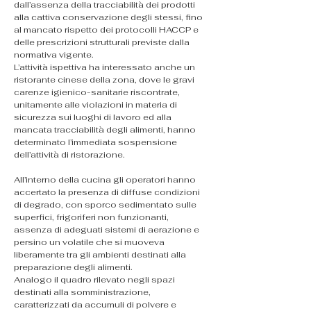
dall’assenza della tracciabilità dei prodotti 
alla cattiva conservazione degli stessi, fino 
al mancato rispetto dei protocolli HACCP e 
delle prescrizioni strutturali previste dalla 
normativa vigente.
L’attività ispettiva ha interessato anche un 
ristorante cinese della zona, dove le gravi 
carenze igienico-sanitarie riscontrate, 
unitamente alle violazioni in materia di 
sicurezza sui luoghi di lavoro ed alla 
mancata tracciabilità degli alimenti, hanno 
determinato l’immediata sospensione 
dell’attività di ristorazione.
All’interno della cucina gli operatori hanno 
accertato la presenza di diffuse condizioni 
di degrado, con sporco sedimentato sulle 
superfici, frigoriferi non funzionanti, 
assenza di adeguati sistemi di aerazione e 
persino un volatile che si muoveva 
liberamente tra gli ambienti destinati alla 
preparazione degli alimenti.
Analogo il quadro rilevato negli spazi 
destinati alla somministrazione, 
caratterizzati da accumuli di polvere e 