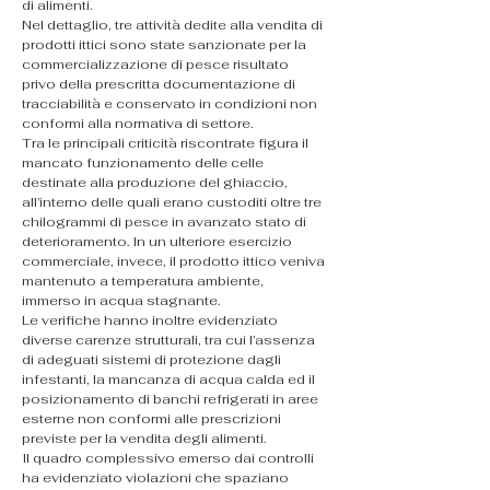
di alimenti.
Nel dettaglio, tre attività dedite alla vendita di 
prodotti ittici sono state sanzionate per la 
commercializzazione di pesce risultato 
privo della prescritta documentazione di 
tracciabilità e conservato in condizioni non 
conformi alla normativa di settore.
Tra le principali criticità riscontrate figura il 
mancato funzionamento delle celle 
destinate alla produzione del ghiaccio, 
all’interno delle quali erano custoditi oltre tre 
chilogrammi di pesce in avanzato stato di 
deterioramento. In un ulteriore esercizio 
commerciale, invece, il prodotto ittico veniva 
mantenuto a temperatura ambiente, 
immerso in acqua stagnante.
Le verifiche hanno inoltre evidenziato 
diverse carenze strutturali, tra cui l’assenza 
di adeguati sistemi di protezione dagli 
infestanti, la mancanza di acqua calda ed il 
posizionamento di banchi refrigerati in aree 
esterne non conformi alle prescrizioni 
previste per la vendita degli alimenti.
Il quadro complessivo emerso dai controlli 
ha evidenziato violazioni che spaziano 