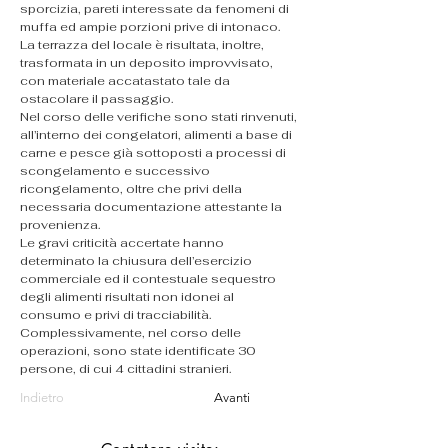
sporcizia, pareti interessate da fenomeni di 
muffa ed ampie porzioni prive di intonaco. 
La terrazza del locale è risultata, inoltre, 
trasformata in un deposito improvvisato, 
con materiale accatastato tale da 
ostacolare il passaggio.
Nel corso delle verifiche sono stati rinvenuti, 
all’interno dei congelatori, alimenti a base di 
carne e pesce già sottoposti a processi di 
scongelamento e successivo 
ricongelamento, oltre che privi della 
necessaria documentazione attestante la 
provenienza.
Le gravi criticità accertate hanno 
determinato la chiusura dell’esercizio 
commerciale ed il contestuale sequestro 
degli alimenti risultati non idonei al 
consumo e privi di tracciabilità.
Complessivamente, nel corso delle 
operazioni, sono state identificate 30 
persone, di cui 4 cittadini stranieri.
Indietro
Avanti