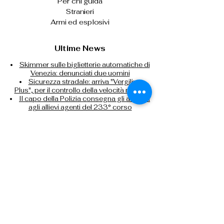
Per chi guida
Stranieri
Armi ed esplosivi
Ultime News
Skimmer sulle biglietterie automatiche di
Venezia: denunciati due uomini
Sicurezza stradale: arriva "Vergilius
Plus", per il controllo della velocità media
Il capo della Polizia consegna gli alamari
agli allievi agenti del 233° corso
Prima o dopo le vacanze, donare il
sangue per fare la differenza
Controlli nei campi nomadi di Roma,
Napoli, Bari e Reggio Calabria
Contrasto all'immigrazione clandestina:
espulsi 32 cittadini nigeriani
Tel: 0266133626
Tel:
0291159371
Cell: 3499388606
presidente@anpsmilano.it
segreteria@anpsmilano.it