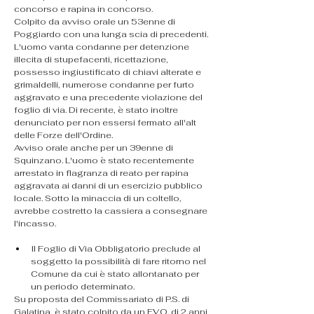
concorso e rapina in concorso.
​Colpito da avviso orale un 53enne di 
Poggiardo con una lunga scia di precedenti. 
L'uomo vanta condanne per detenzione 
illecita di stupefacenti, ricettazione, 
possesso ingiustificato di chiavi alterate e 
grimaldelli, numerose condanne per furto 
aggravato e una precedente violazione del 
foglio di via. Di recente, è stato inoltre 
denunciato per non essersi fermato all'alt 
delle Forze dell'Ordine.
​Avviso orale anche per un 39enne di 
Squinzano. L'uomo è stato recentemente 
arrestato in flagranza di reato per rapina 
aggravata ai danni di un esercizio pubblico 
locale. Sotto la minaccia di un coltello, 
avrebbe costretto la cassiera a consegnare 
l'incasso.
​Il Foglio di Via Obbligatorio preclude al 
soggetto la possibilità di fare ritorno nel 
Comune da cui è stato allontanato per 
un periodo determinato.
​Su proposta del Commissariato di P.S. di 
Galatina, è stato colpito da un F.V.O. di 2 anni 