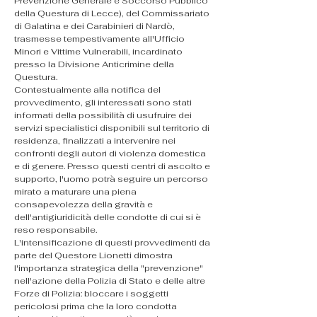
Prevenzione Generale e Soccorso Pubblico 
della Questura di Lecce), del Commissariato 
di Galatina e dei Carabinieri di Nardò, 
trasmesse tempestivamente all'Ufficio 
Minori e Vittime Vulnerabili, incardinato 
presso la Divisione Anticrimine della 
Questura.
Contestualmente alla notifica del 
provvedimento, gli interessati sono stati 
informati della possibilità di usufruire dei 
servizi specialistici disponibili sul territorio di 
residenza, finalizzati a intervenire nei 
confronti degli autori di violenza domestica 
e di genere. Presso questi centri di ascolto e 
supporto, l'uomo potrà seguire un percorso 
mirato a maturare una piena 
consapevolezza della gravità e 
dell'antigiuridicità delle condotte di cui si è 
reso responsabile.
L'intensificazione di questi provvedimenti da 
parte del Questore Lionetti dimostra 
l'importanza strategica della "prevenzione" 
nell'azione della Polizia di Stato e delle altre 
Forze di Polizia: bloccare i soggetti 
pericolosi prima che la loro condotta 