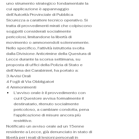
uno strumento strategico fondamentale la 
cui applicazione è appannaggio 
dell’Autorità Provinciale di Pubblica 
Sicurezza a carattere tecnico operativo. Si 
tratta di provvedimenti mirati che colpiscono 
soggetti considerati socialmente 
pericolosi, limitandone la libertà di 
movimento o ammonendoli solennemente.
​Nello specifico, l'attività istruttoria svolta 
dalla Divisione Anticrimine della Questura di 
Lecce durante la scorsa settimana, su 
proposta di uffici della Polizia di Stato e 
dell’Arma dei Carabinieri, ha portato a:
​3 Avvisi Orali
​4 Fogli di Via Obbligatori
​4 Ammonimenti
​L'avviso orale è il provvedimento con 
cui il Questore avvisa formalmente il 
destinatario, ritenuto socialmente 
pericoloso, a cambiare condotta, pena 
l'applicazione di misure ancora più 
restrittive.
​Notificato un avviso orale ad un 15enne 
residente a Lecce, già denunciato in stato di 
libertà per i reati di lesioni personali in 