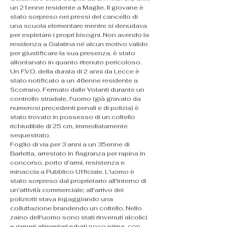
un 21enne residente a Maglie. Il giovane è 
stato sorpreso nei pressi del cancello di 
una scuola elementare mentre si denudava 
per espletare i propri bisogni. Non avendo la 
residenza a Galatina né alcun motivo valido 
per giustificare la sua presenza, è stato 
allontanato in quanto ritenuto pericoloso.
​Un F.V.O. della durata di 2 anni da Lecce è 
stato notificato a un 46enne residente a 
Scorrano. Fermato dalle Volanti durante un 
controllo stradale, l'uomo (già gravato da 
numerosi precedenti penali e di polizia) è 
stato trovato in possesso di un coltello 
richiudibile di 25 cm, immediatamente 
sequestrato.
​Foglio di via per 3 anni a un 35enne di 
Barletta, arrestato in flagranza per rapina in 
concorso, porto d'armi, resistenza e 
minaccia a Pubblico Ufficiale. L'uomo è 
stato sorpreso dal proprietario all'interno di 
un'attività commerciale; all'arrivo dei 
poliziotti stava ingaggiando una 
colluttazione brandendo un coltello. Nello 
zaino dell'uomo sono stati rinvenuti alcolici 
e generi alimentari rubati poco prima, con 