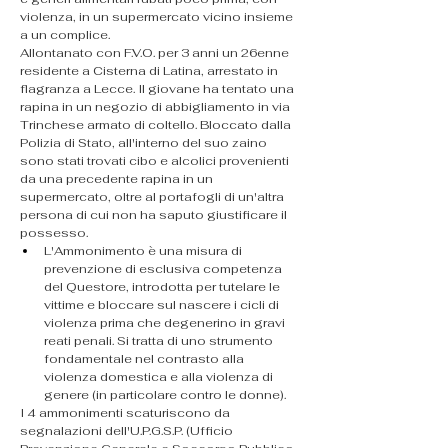
violenza, in un supermercato vicino insieme 
a un complice.
​Allontanato con F.V.O. per 3 anni un 26enne 
residente a Cisterna di Latina, arrestato in 
flagranza a Lecce. Il giovane ha tentato una 
rapina in un negozio di abbigliamento in via 
Trinchese armato di coltello. Bloccato dalla 
Polizia di Stato, all'interno del suo zaino 
sono stati trovati cibo e alcolici provenienti 
da una precedente rapina in un 
supermercato, oltre al portafogli di un'altra 
persona di cui non ha saputo giustificare il 
possesso.
​L'Ammonimento è una misura di 
prevenzione di esclusiva competenza 
del Questore, introdotta per tutelare le 
vittime e bloccare sul nascere i cicli di 
violenza prima che degenerino in gravi 
reati penali. Si tratta di uno strumento 
fondamentale nel contrasto alla 
violenza domestica e alla violenza di 
genere (in particolare contro le donne).
​I 4 ammonimenti scaturiscono da 
segnalazioni dell'U.P.G.S.P. (Ufficio 