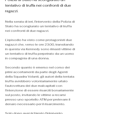
tentativo di truffa nei confronti di due
ragazzi.
Nella serata di ieri, l’intervento della Polizia di 
Stato ha scongiurato un tentativo di truffa 
nei confronti di due ragazzi.
L’episodio ha visto come protagonisti due 
ragazzi che, verso le ore 23.00, transitando 
in questa via Kennedy sono rimasti vittime di 
un tentativo di truffa perpetrato da un uomo 
in compagnia di una donna.
Secondo quanto è emerso nel corso dei 
primi accertamenti da parte degli Agenti 
della Squadra Volanti, gli autori della tentata 
truffa avrebbero volontariamente urtato 
l’autovettura dei due malcapitati con 
l’intenzione di essere risarciti bonariamente 
sul posto, invitando le vittime a recarsi 
presso uno sportello ATM per prelevare il 
denaro necessario per il risarcimento.
Solo dopo aver richiesto l’intervento 