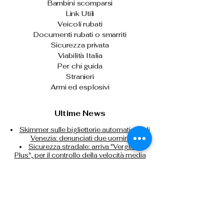
Bambini scomparsi
Link Utili
Veicoli rubati
Documenti rubati o smarriti
Sicurezza privata
Viabilità Italia
Per chi guida
Stranieri
Armi ed esplosivi
Ultime News
Skimmer sulle biglietterie automatiche di
Venezia: denunciati due uomini
Sicurezza stradale: arriva "Vergilius
Plus", per il controllo della velocità media
Il capo della Polizia consegna gli alamari
agli allievi agenti del 233° corso
Prima o dopo le vacanze, donare il
sangue per fare la differenza
Controlli nei campi nomadi di Roma,
Napoli, Bari e Reggio Calabria
Contrasto all'immigrazione clandestina:
espulsi 32 cittadini nigeriani