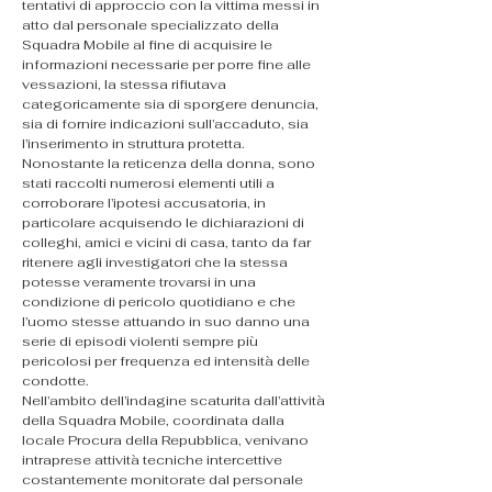
tentativi di approccio con la vittima messi in 
atto dal personale specializzato della 
Squadra Mobile al fine di acquisire le 
informazioni necessarie per porre fine alle 
vessazioni, la stessa rifiutava 
categoricamente sia di sporgere denuncia, 
sia di fornire indicazioni sull’accaduto, sia 
l’inserimento in struttura protetta.
Nonostante la reticenza della donna, sono 
stati raccolti numerosi elementi utili a 
corroborare l’ipotesi accusatoria, in 
particolare acquisendo le dichiarazioni di 
colleghi, amici e vicini di casa, tanto da far 
ritenere agli investigatori che la stessa 
potesse veramente trovarsi in una 
condizione di pericolo quotidiano e che 
l’uomo stesse attuando in suo danno una 
serie di episodi violenti sempre più 
pericolosi per frequenza ed intensità delle 
condotte.
Nell’ambito dell’indagine scaturita dall’attività 
della Squadra Mobile, coordinata dalla 
locale Procura della Repubblica, venivano 
intraprese attività tecniche intercettive 
costantemente monitorate dal personale 