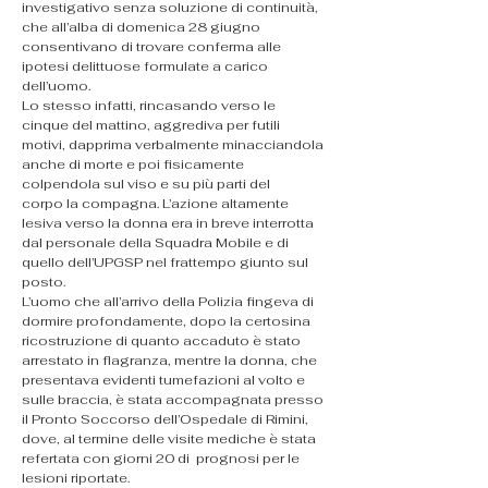
investigativo senza soluzione di continuità, 
che all’alba di domenica 28 giugno 
consentivano di trovare conferma alle 
ipotesi delittuose formulate a carico 
dell’uomo.
Lo stesso infatti, rincasando verso le 
cinque del mattino, aggrediva per futili 
motivi, dapprima verbalmente minacciandola 
anche di morte e poi fisicamente 
colpendola sul viso e su più parti del
corpo la compagna. L’azione altamente 
lesiva verso la donna era in breve interrotta 
dal personale della Squadra Mobile e di 
quello dell’UPGSP nel frattempo giunto sul 
posto.
L’uomo che all’arrivo della Polizia fingeva di 
dormire profondamente, dopo la certosina 
ricostruzione di quanto accaduto è stato 
arrestato in flagranza, mentre la donna, che 
presentava evidenti tumefazioni al volto e 
sulle braccia, è stata accompagnata presso 
il Pronto Soccorso dell’Ospedale di Rimini, 
dove, al termine delle visite mediche è stata 
refertata con giorni 20 di  prognosi per le 
lesioni riportate.