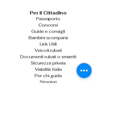
Per il Cittadino
Passaporto
Concorsi
Guide e consigli
Bambini scomparsi
Link Utili
Veicoli rubati
Documenti rubati o smarriti
Sicurezza privata
Viabilità Italia
Per chi guida
Stranieri
Armi ed esplosivi
Ultime News
Skimmer sulle biglietterie automatiche di
Venezia: denunciati due uomini
Sicurezza stradale: arriva "Vergilius
Plus", per il controllo della velocità media
Il capo della Polizia consegna gli alamari