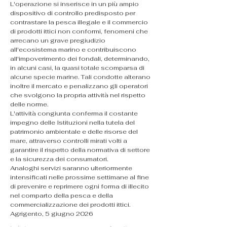
L'operazione si inserisce in un più ampio 
dispositivo di controllo predisposto per 
contrastare la pesca illegale e il commercio 
di prodotti ittici non conformi, fenomeni che 
arrecano un grave pregiudizio 
all'ecosistema marino e contribuiscono 
all'impoverimento dei fondali, determinando, 
in alcuni casi, la quasi totale scomparsa di 
alcune specie marine. Tali condotte alterano 
inoltre il mercato e penalizzano gli operatori 
che svolgono la propria attività nel rispetto 
delle norme.
L'attività congiunta conferma il costante 
impegno delle Istituzioni nella tutela del 
patrimonio ambientale e delle risorse del 
mare, attraverso controlli mirati volti a 
garantire il rispetto della normativa di settore 
e la sicurezza dei consumatori.
Analoghi servizi saranno ulteriormente 
intensificati nelle prossime settimane al fine 
di prevenire e reprimere ogni forma di illecito 
nel comparto della pesca e della 
commercializzazione dei prodotti ittici.
Agrigento, 5 giugno 2026