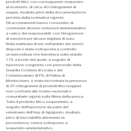
prodotti ittici, con conseguente sequestro 
al momento, di circa 40 chilogrammi di 
seppie, risultate prive della documentazione 
prevista dalla normativa vigente.
Gli accertamenti hanno consentito di 
contestare diverse violazioni amministrative 
a carico dei responsabili, con l'irrogazione 
di sanzioni per alcune migliaia di euro.
Nella mattinata di ieri, nell’ambito dei servizi 
disposti è stata sottoposta a controllo 
un‘autovettura che transitava sulla statale 
115, a bordo del quale, a seguito di 
ispezione congiunta con personale della 
Guardia Costiera di Licata e del 
Commissariato di P.S. di Palma di 
Montechiaro, è stata riscontrata la presenza 
di 37 chilogrammi di prodotti ittici (seppie) 
non conformi alle norme nazionali e 
comunitarie vigenti sulla filiera della pesca.
Tutto il prodotto ittico sequestrato, a 
seguito dell’ispezione da parte del 
veterinario dell’Asp di Agrigento, risultato 
privo di tracciabilità attestante la 
provenienza, veniva sottoposto a 
sequestro amministrativo.