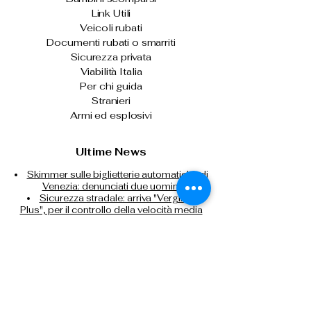
Link Utili
Veicoli rubati
Documenti rubati o smarriti
Sicurezza privata
Viabilità Italia
Per chi guida
Stranieri
Armi ed esplosivi
Ultime News
Skimmer sulle biglietterie automatiche di
Venezia: denunciati due uomini
Sicurezza stradale: arriva "Vergilius
Plus", per il controllo della velocità media
Il capo della Polizia consegna gli alamari
agli allievi agenti del 233° corso
Prima o dopo le vacanze, donare il
sangue per fare la differenza
Controlli nei campi nomadi di Roma,
Napoli, Bari e Reggio Calabria
Contrasto all'immigrazione clandestina:
espulsi 32 cittadini nigeriani