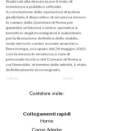
finalizzati alla denuncia per il reato di 
resistenza a pubblico ufficiale.
A conclusione delle operazioni di polizia 
giudiziaria, il dispositivo di sicurezza messo 
in campo dalla Questura di Roma per 
garantire un’idonea cornice operativa a 
beneficio degli investigatori è subentrato 
per la liberazione definitiva dello stabile, 
sede del noto centro sociale anarchico 
Bencivenga, occupato dal 26 maggio 2001, 
con la messa in sicurezza a cura di 
personale tecnico del Comune di Roma a 
cui l’immobile, al termine delle attività, è stato 
definitivamente riconsegnato.
Indietro
Avanti
Contatore visite:
Collegamenti rapidi
Home
Come Aderire