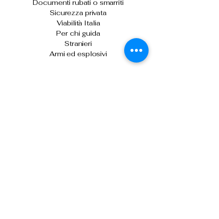
Documenti rubati o smarriti
Sicurezza privata
Viabilità Italia
Per chi guida
Stranieri
Armi ed esplosivi
Ultime News
Skimmer sulle biglietterie automatiche di
Venezia: denunciati due uomini
Sicurezza stradale: arriva "Vergilius
Plus", per il controllo della velocità media
Il capo della Polizia consegna gli alamari
agli allievi agenti del 233° corso
Prima o dopo le vacanze, donare il
sangue per fare la differenza
Controlli nei campi nomadi di Roma,
Napoli, Bari e Reggio Calabria
Contrasto all'immigrazione clandestina:
espulsi 32 cittadini nigeriani
Tel: 0266133626
Tel:
0291159371