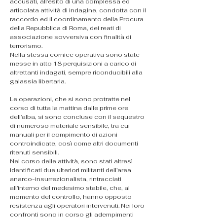
accusati, all’esito di una complessa ed 
articolata attività di indagine, condotta con il 
raccordo ed il coordinamento della Procura 
della Repubblica di Roma, dei reati di 
associazione sovversiva con finalità di 
terrorismo.
Nella stessa cornice operativa sono state 
messe in atto 18 perquisizioni a carico di 
altrettanti indagati, sempre riconducibili alla 
galassia libertaria.
Le operazioni, che si sono protratte nel 
corso di tutta la mattina dalle prime ore 
dell’alba, si sono concluse con il sequestro 
di numeroso materiale sensibile, tra cui 
manuali per il compimento di azioni 
controindicate, così come altri documenti 
ritenuti sensibili.
Nel corso delle attività, sono stati altresì 
identificati due ulteriori militanti dell’area 
anarco-insurrezionalista, rintracciati 
all’interno del medesimo stabile, che, al 
momento del controllo, hanno opposto 
resistenza agli operatori intervenuti. Nei loro 
confronti sono in corso gli adempimenti 