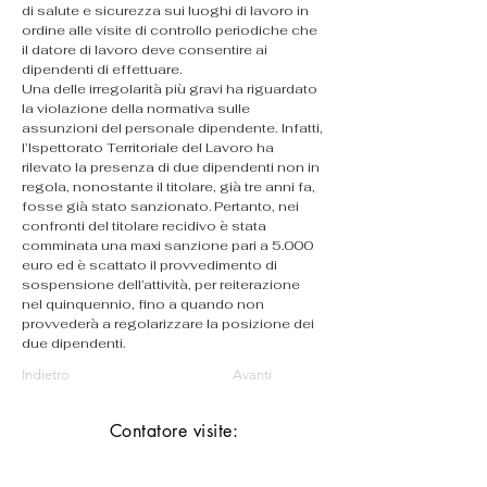
di salute e sicurezza sui luoghi di lavoro in 
ordine alle visite di controllo periodiche che 
il datore di lavoro deve consentire ai 
dipendenti di effettuare.
Una delle irregolarità più gravi ha riguardato 
la violazione della normativa sulle 
assunzioni del personale dipendente. Infatti, 
l’Ispettorato Territoriale del Lavoro ha 
rilevato la presenza di due dipendenti non in 
regola, nonostante il titolare, già tre anni fa, 
fosse già stato sanzionato. Pertanto, nei 
confronti del titolare recidivo è stata 
comminata una maxi sanzione pari a 5.000 
euro ed è scattato il provvedimento di 
sospensione dell’attività, per reiterazione 
nel quinquennio, fino a quando non 
provvederà a regolarizzare la posizione dei 
due dipendenti.
Indietro
Avanti
Contatore visite: