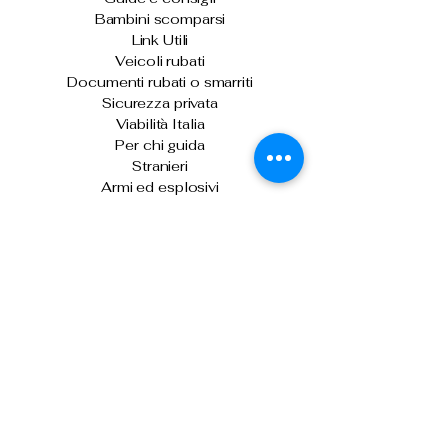
Bambini scomparsi
Link Utili
Veicoli rubati
Documenti rubati o smarriti
Sicurezza privata
Viabilità Italia
Per chi guida
Stranieri
Armi ed esplosivi
Ultime News
Skimmer sulle biglietterie automatiche di
Venezia: denunciati due uomini
Sicurezza stradale: arriva "Vergilius
Plus", per il controllo della velocità media
Il capo della Polizia consegna gli alamari
agli allievi agenti del 233° corso
Prima o dopo le vacanze, donare il
sangue per fare la differenza
Controlli nei campi nomadi di Roma,
Napoli, Bari e Reggio Calabria
Contrasto all'immigrazione clandestina: