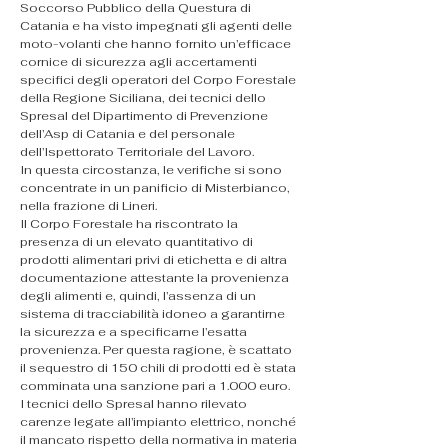
Soccorso Pubblico della Questura di 
Catania e ha visto impegnati gli agenti delle 
moto-volanti che hanno fornito un’efficace 
cornice di sicurezza agli accertamenti 
specifici degli operatori del Corpo Forestale 
della Regione Siciliana, dei tecnici dello 
Spresal del Dipartimento di Prevenzione 
dell’Asp di Catania e del personale 
dell’Ispettorato Territoriale del Lavoro.
In questa circostanza, le verifiche si sono 
concentrate in un panificio di Misterbianco, 
nella frazione di Lineri.
Il Corpo Forestale ha riscontrato la 
presenza di un elevato quantitativo di 
prodotti alimentari privi di etichetta e di altra 
documentazione attestante la provenienza 
degli alimenti e, quindi, l’assenza di un 
sistema di tracciabilità idoneo a garantirne 
la sicurezza e a specificarne l’esatta 
provenienza. Per questa ragione, è scattato 
il sequestro di 150 chili di prodotti ed è stata 
comminata una sanzione pari a 1.000 euro.
I tecnici dello Spresal hanno rilevato 
carenze legate all’impianto elettrico, nonché 
il mancato rispetto della normativa in materia 