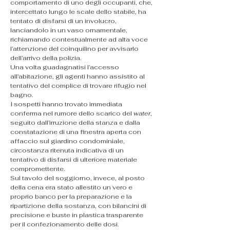
comportamento di uno degli occupanti, che, 
intercettato lungo le scale dello stabile, ha 
tentato di disfarsi di un involucro, 
lanciandolo in un vaso ornamentale, 
richiamando contestualmente ad alta voce 
l’attenzione del coinquilino per avvisarlo 
dell’arrivo della polizia.
Una volta guadagnatisi l’accesso 
all’abitazione, gli agenti hanno assistito al 
tentativo del complice di trovare rifugio nel 
bagno.
I sospetti hanno trovato immediata 
conferma nel rumore dello scarico del 
water
, 
seguito dall’irruzione della stanza e dalla 
constatazione di una finestra aperta con 
affaccio sul giardino condominiale, 
circostanza ritenuta indicativa di un 
tentativo di disfarsi di ulteriore materiale 
compromettente.
Sul tavolo del soggiorno, invece, al posto 
della cena era stato allestito un vero e 
proprio banco per la preparazione e la 
ripartizione della sostanza, con bilancini di 
precisione e buste in plastica trasparente 
per il confezionamento delle dosi.