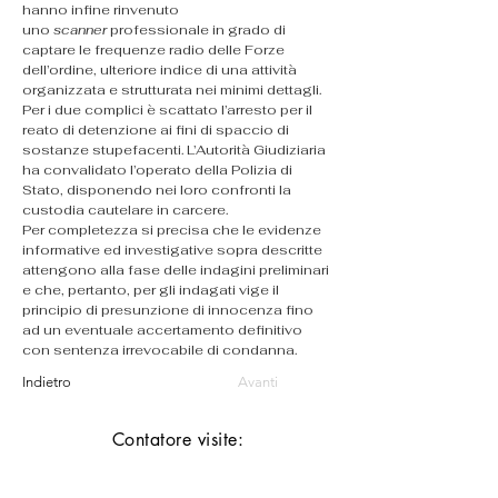
hanno infine rinvenuto 
uno 
scanner
 professionale in grado di 
captare le frequenze radio delle Forze 
dell’ordine, ulteriore indice di una attività 
organizzata e strutturata nei minimi dettagli.
Per i due complici è scattato l’arresto per il 
reato di detenzione ai fini di spaccio di 
sostanze stupefacenti. L’Autorità Giudiziaria 
ha convalidato l’operato della Polizia di 
Stato, disponendo nei loro confronti la 
custodia cautelare in carcere. 
Per completezza si precisa che le evidenze 
informative ed investigative sopra descritte 
attengono alla fase delle indagini preliminari 
e che, pertanto, per gli indagati vige il 
principio di presunzione di innocenza fino 
ad un eventuale accertamento definitivo 
con sentenza irrevocabile di condanna.
Indietro
Avanti
Contatore visite: