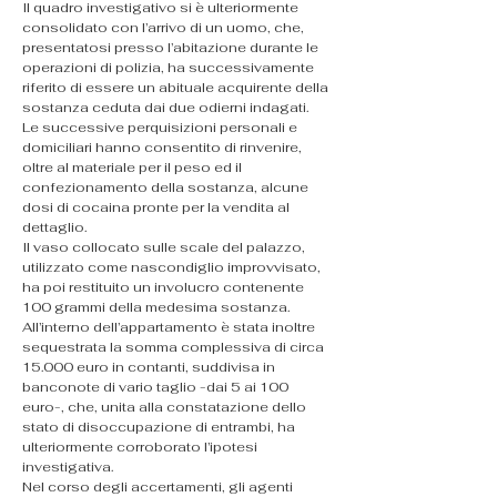
Il quadro investigativo si è ulteriormente 
consolidato con l’arrivo di un uomo, che, 
presentatosi presso l’abitazione durante le 
operazioni di polizia, ha successivamente 
riferito di essere un abituale acquirente della 
sostanza ceduta dai due odierni indagati.
Le successive perquisizioni personali e 
domiciliari hanno consentito di rinvenire, 
oltre al materiale per il peso ed il 
confezionamento della sostanza, alcune 
dosi di cocaina pronte per la vendita al 
dettaglio.
Il vaso collocato sulle scale del palazzo, 
utilizzato come nascondiglio improvvisato, 
ha poi restituito un involucro contenente 
100 grammi della medesima sostanza.
All’interno dell’appartamento è stata inoltre 
sequestrata la somma complessiva di circa 
15.000 euro in contanti, suddivisa in 
banconote di vario taglio -dai 5 ai 100 
euro-, che, unita alla constatazione dello 
stato di disoccupazione di entrambi, ha 
ulteriormente corroborato l’ipotesi 
investigativa.
Nel corso degli accertamenti, gli agenti 