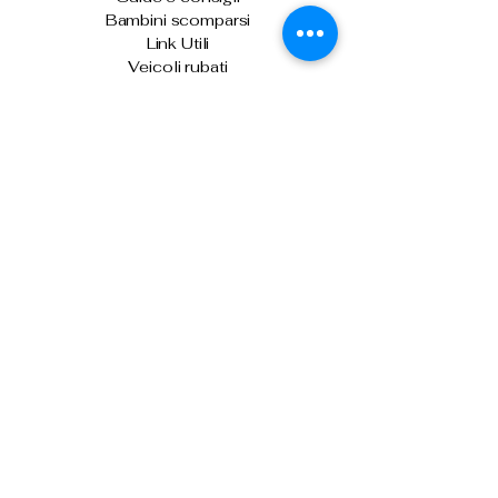
Bambini scomparsi
Link Utili
Veicoli rubati
Documenti rubati o smarriti
Sicurezza privata
Viabilità Italia
Per chi guida
Stranieri
Armi ed esplosivi
Ultime News
Skimmer sulle biglietterie automatiche di
Venezia: denunciati due uomini
Sicurezza stradale: arriva "Vergilius
Plus", per il controllo della velocità media
Il capo della Polizia consegna gli alamari
agli allievi agenti del 233° corso
Prima o dopo le vacanze, donare il
sangue per fare la differenza
Controlli nei campi nomadi di Roma,
Napoli, Bari e Reggio Calabria
Contrasto all'immigrazione clandestina: