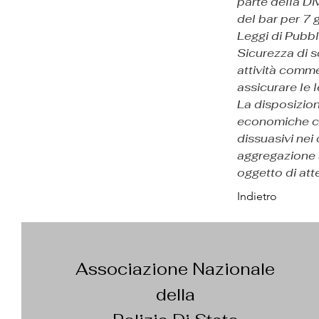
parte della Di
del bar per 7 
Leggi di Pubbl
Sicurezza di 
attività commer
assicurare le 
La disposizion
economiche che
dissuasivi nei 
aggregazione a
oggetto di att
Indietro
Associazione Nazionale
della