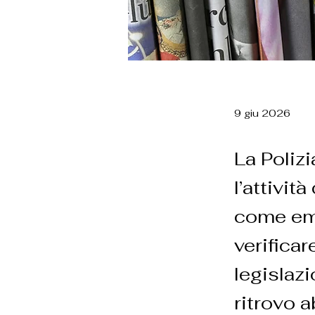
9 giu 2026
La Poliz
l’attivit
come emer
verificar
legislaz
ritrovo a