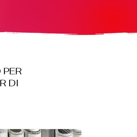
 PER
R DI