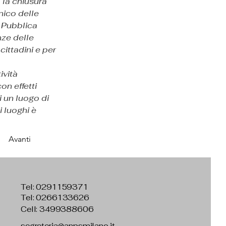
 la chiusura 
nico delle 
 Pubblica 
ze delle 
cittadini e per 
vità 
n effetti 
i un luogo di 
 luoghi è 
Avanti
Tel:
0291159371
Tel: 0266133626
Cell: 3499388606
segreteria@anpsmilano.it