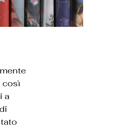
amente
, così
i a
di
ntato