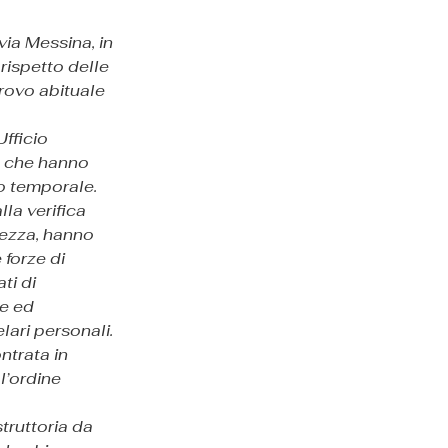
ia Messina, in 
 rispetto delle 
rovo abituale 
fficio 
 che hanno 
co temporale.
lla verifica 
rezza, hanno 
 forze di 
ti di 
e ed 
elari personali.
ntrata in 
l’ordine 
struttoria da 