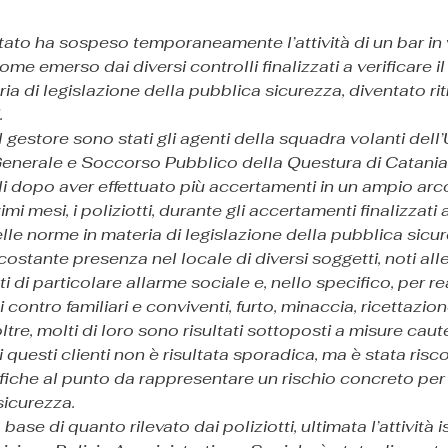
Stato ha sospeso temporaneamente l’attività di un bar in v
me emerso dai diversi controlli finalizzati a verificare il
ia di legislazione della pubblica sicurezza, diventato rit
.
l gestore sono stati gli agenti della squadra volanti dell’U
enerale e Soccorso Pubblico della Questura di Catania
lli dopo aver effettuato più accertamenti in un ampio ar
ltimi mesi, i poliziotti, durante gli accertamenti finalizzati a
elle norme in materia di legislazione della pubblica sicu
costante presenza nel locale di diversi soggetti, noti alle
ti di particolare allarme sociale e, nello specifico, per rea
contro familiari e conviventi, furto, minaccia, ricettazion
ltre, molti di loro sono risultati sottoposti a misure caut
questi clienti non è risultata sporadica, ma è stata risco
ifiche al punto da rappresentare un rischio concreto per 
sicurezza.
 base di quanto rilevato dai poliziotti, ultimata l’attività i