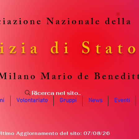
iazione Nazionale della
izia di Stat
Milano Mario de Benedit
Ricerca nel sito..
ni
Volontariato
Gruppi
News
Eventi
ltimo Aggiornamento del sito: 07/08/26