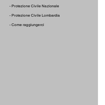
-
Protezione Civile Nazionale
-
Protezione Civile Lombardia
-
Come raggiungerci