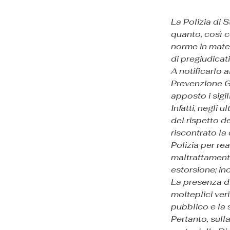
La Polizia di 
quanto, così co
norme in mater
di pregiudicati
A notificarlo a
Prevenzione G
apposto i sigi
Infatti, negli u
del rispetto d
riscontrato la 
Polizia per rea
maltrattamenti 
estorsione; ino
La presenza di 
molteplici ver
pubblico e la 
Pertanto, sulla