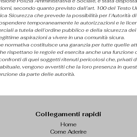
visione Polizia Amministrativa e Sociale, è stata disposta
giorni, secondo quanto previsto dall’art. 100 del Testo U
ica Sicurezza che prevede la possibilità per l’Autorità di
sospendere temporaneamente le autorizzazioni e le licen
ciali a tutela dell’ordine pubblico e della sicurezza dei 
legittime aspirazioni a vivere in una comunità sicura.
e normativa costituisce una garanzia per tutte quelle atti
 rispettano le regole ed esercita anche una funzione co
confronti di quei soggetti ritenuti pericolosi che, privati d
bituale, vengono avvertiti che la loro presenza in questi
enzione da parte delle autorità.
Collegamenti rapidi
Home
Come Aderire