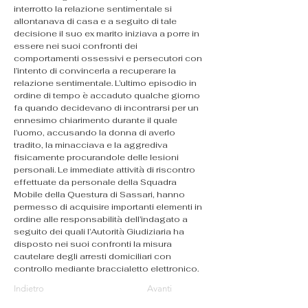
interrotto la relazione sentimentale si 
allontanava di casa e a seguito di tale 
decisione il suo ex marito iniziava a porre in 
essere nei suoi confronti dei 
comportamenti ossessivi e persecutori con 
l’intento di convincerla a recuperare la 
relazione sentimentale. L’ultimo episodio in 
ordine di tempo è accaduto qualche giorno 
fa quando decidevano di incontrarsi per un 
ennesimo chiarimento durante il quale 
l’uomo, accusando la donna di averlo 
tradito, la minacciava e la aggrediva 
fisicamente procurandole delle lesioni 
personali. Le immediate attività di riscontro 
effettuate da personale della Squadra 
Mobile della Questura di Sassari, hanno 
permesso di acquisire importanti elementi in 
ordine alle responsabilità dell’indagato a 
seguito dei quali l’Autorità Giudiziaria ha 
disposto nei suoi confronti la misura 
cautelare degli arresti domiciliari con 
controllo mediante braccialetto elettronico.
Indietro
Avanti