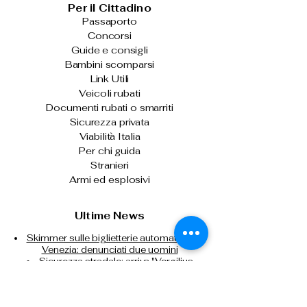
Per il Cittadino
Passaporto
Concorsi
Guide e consigli
Bambini scomparsi
Link Utili
Veicoli rubati
Documenti rubati o smarriti
Sicurezza privata
Viabilità Italia
Per chi guida
Stranieri
Armi ed esplosivi
Ultime News
Skimmer sulle biglietterie automatiche di
Venezia: denunciati due uomini
Sicurezza stradale: arriva "Vergilius
Plus", per il controllo della velocità media
Il capo della Polizia consegna gli alamari
agli allievi agenti del 233° corso