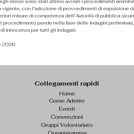
egli stessi sono stati altresì avviati i procedimenti amminist
 vigente, con l’adozione di provvedimenti di espulsione dal
eriori misure di competenza dell’Autorità di pubblica sicur
il procedimento pende nella fase delle indagini preliminari,
di innocenza per tutti gli indagati.
le 2026
Collegamenti rapidi
Home
Come Aderire
Eventi
Convenzioni
Gruppi Volontariato
Organigramma