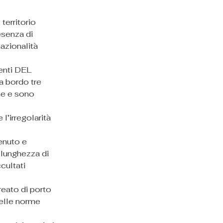
territorio 
esenza di 
nazionalità 
genti DEL 
 bordo tre 
ne e sono 
’irregolarità 
enuto e 
a lunghezza di 
cultati 
 reato di porto 
delle norme 