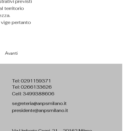
rativi previsti 
 territorio 
ezza.
 vige pertanto 
Avanti
Tel:
0291159371
Tel: 0266133626
Cell: 3499388606
segreteria@anpsmilano.it
presidente@anpsmilano.it
Via Umberto Cagni, 21 – 20162 Milano