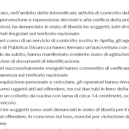
ato, nell’ambito delle intensificate attività di controllo del 
a prevenzione e repressione dei reati e alla verifica della pr
osi, ha denunciato in stato di libertà tre soggetti, tutti di 
ltati irregolari sul territorio nazionale.
nel corso di un servizio di controllo svolto in Aprilia, gli a
di Pubblica Sicurezza hanno fermato un’autovettura con a
in da subito, hanno manifestato evidente stato di agitazio
viste di documenti di identificazione.
i successivamente eseguiti hanno consentito di verificare l
anenza sul territorio nazionale.
rquisizione personale e veicolare, gli operatori hanno rinv
ersi oggetti atti ad offendere, tra cui due tubi in ferro dell
e un coltello da cucina con lama di circa 14 centimetri, oc
 veicolo.
 i tre soggetti sono stati denunciati in stato di libertà per il
 ad offendere, in concorso tra loro, nonché per violazione 
one.