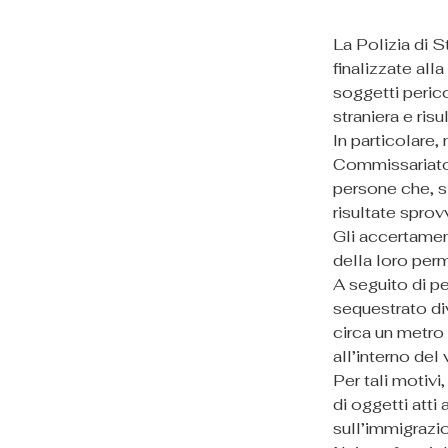
La Polizia di St
finalizzate all
soggetti pericol
straniera e risu
In particolare, 
Commissariato 
persone che, s
risultate sprov
Gli accertament
della loro perm
A seguito di pe
sequestrato div
circa un metro 
all’interno del
Per tali motivi,
di oggetti atti
sull’immigrazi