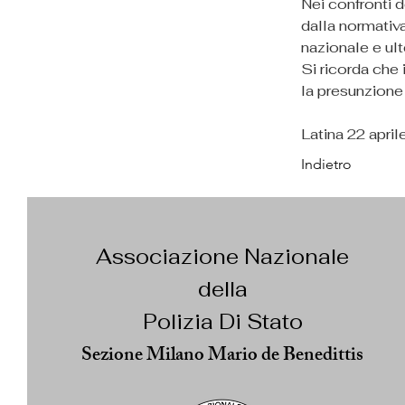
Nei confronti d
dalla normativa
nazionale e ult
Si ricorda che 
la presunzione 
Latina 22 apri
Indietro
Associazione Nazionale
della
Polizia Di Stato
Sezione Milano Mario de Benedittis