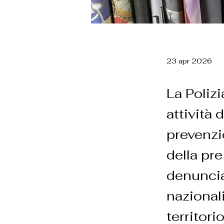
23 apr 2026
La Polizi
attività d
prevenzio
della pr
denunciat
nazionali
territori