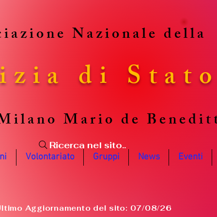
iazione Nazionale della
izia di Stat
Milano Mario de Benedit
Ricerca nel sito..
ni
Volontariato
Gruppi
News
Eventi
ltimo Aggiornamento del sito: 07/08/26